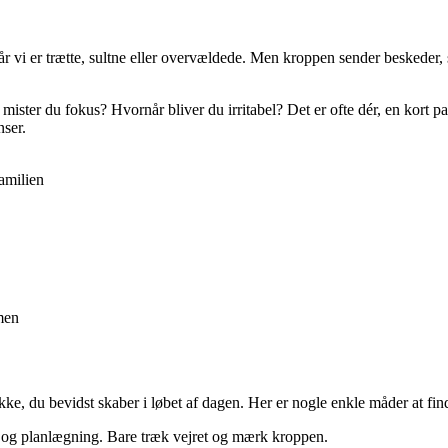
når vi er trætte, sultne eller overvældede. Men kroppen sender beskeder,
ister du fokus? Hvornår bliver du irritabel? Det er ofte dér, en kort pa
nser.
familien
men
ke, du bevidst skaber i løbet af dagen. Her er nogle enkle måder at fin
og planlægning. Bare træk vejret og mærk kroppen.