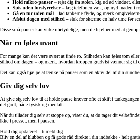
Hold mikro-pauser
– rejst dig fra stolen, kig ud ad vinduet, ell
Spis uden forstyrrelser
– læg telefonen væk, og nyd maden i ro
Gå en tur uden mål
– lad tankerne flyde, og mærk omgivelsern
Afslut dagen med stilhed
– sluk for skærme en halv time før seng
Disse små pauser kan virke ubetydelige, men de hjælper med at genopre
Når ro føles uvant
For mange kan det være svært at finde ro. Stilheden kan føles tom eller
stilhed om dagen – og mærk, hvordan kroppen gradvist vænner sig til d
Det kan også hjælpe at tænke på pauser som en aktiv del af din sundhedsp
Giv dig selv lov
At give sig selv lov til at holde pause kræver ofte et skift i tankegan
det godt, både fysisk og mentalt.
Når du tillader dig selv at stoppe op, viser du, at du tager dit velbefin
ikke i presset, men i pausen.
Hold dig opdateret – tilmeld dig
Bliv en del af klubben og få gode råd direkte i din indbakke - helt gratis