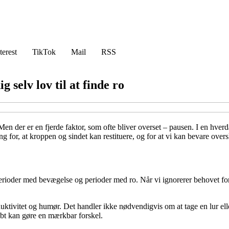
terest
TikTok
Mail
RSS
selv lov til at finde ro
Men der er en fjerde faktor, som ofte bliver overset – pausen. I en hver
 for, at kroppen og sindet kan restituere, og for at vi kan bevare oversku
perioder med bevægelse og perioder med ro. Når vi ignorerer behovet for 
duktivitet og humør. Det handler ikke nødvendigvis om at tage en lur ell
dybt kan gøre en mærkbar forskel.