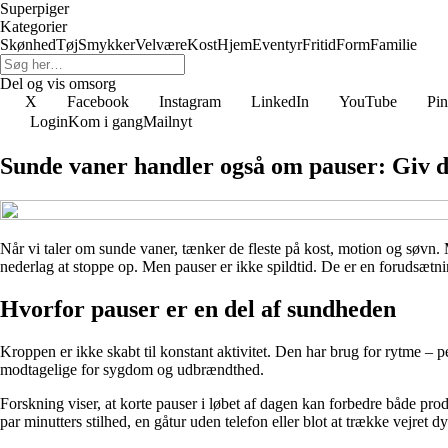
Superpiger
Kategorier
Skønhed
Tøj
Smykker
Velvære
Kost
Hjem
Eventyr
Fritid
Form
Familie
Del og vis omsorg
X
Facebook
Instagram
LinkedIn
YouTube
Pin
Login
Kom i gang
Mailnyt
Sunde vaner handler også om pauser: Giv dig 
Når vi taler om sunde vaner, tænker de fleste på kost, motion og søvn. 
nederlag at stoppe op. Men pauser er ikke spildtid. De er en forudsætning
Hvorfor pauser er en del af sundheden
Kroppen er ikke skabt til konstant aktivitet. Den har brug for rytme – 
modtagelige for sygdom og udbrændthed.
Forskning viser, at korte pauser i løbet af dagen kan forbedre både pro
par minutters stilhed, en gåtur uden telefon eller blot at trække vejret 