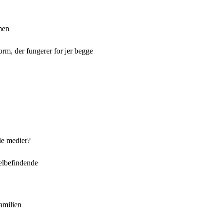
men
orm, der fungerer for jer begge
le medier?
elbefindende
familien