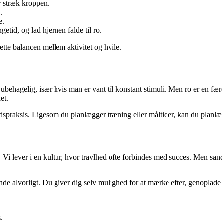
er stræk kroppen.
.
e.
etid, og lad hjernen falde til ro.
tte balancen mellem aktivitet og hvile.
 ubehagelig, især hvis man er vant til konstant stimuli. Men ro er en fæ
et.
raksis. Ligesom du planlægger træning eller måltider, kan du planlægge t
gen. Vi lever i en kultur, hvor travlhed ofte forbindes med succes. Men 
dende alvorligt. Du giver dig selv mulighed for at mærke efter, genoplade 
.