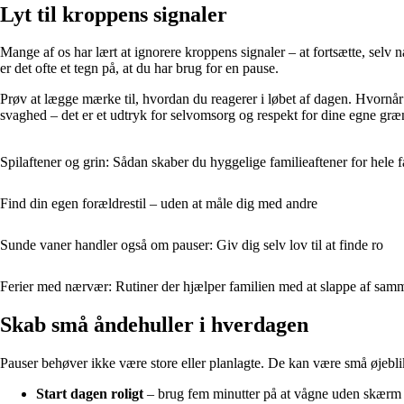
Lyt til kroppens signaler
Mange af os har lært at ignorere kroppens signaler – at fortsætte, selv 
er det ofte et tegn på, at du har brug for en pause.
Prøv at lægge mærke til, hvordan du reagerer i løbet af dagen. Hvornår m
svaghed – det er et udtryk for selvomsorg og respekt for dine egne græ
Spilaftener og grin: Sådan skaber du hyggelige familieaftener for hele 
Find din egen forældrestil – uden at måle dig med andre
Sunde vaner handler også om pauser: Giv dig selv lov til at finde ro
Ferier med nærvær: Rutiner der hjælper familien med at slappe af sam
Skab små åndehuller i hverdagen
Pauser behøver ikke være store eller planlagte. De kan være små øjeblik
Start dagen roligt
– brug fem minutter på at vågne uden skærm 