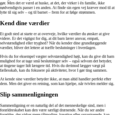
gør. Men det er værd at huske, at det, der virker i én familie, ikke
nødvendigvis passer i en anden. At finde sin egen vej kræver mod til at
lytte til sig selv – og til barnet – frem for at følge strømmen.
Kend dine værdier
Et godt sted at starte er at overveje, hvilke værdier du ønsker at give
videre. Er det vigtigst for dig, at dit barn lærer ansvar, empati,
selvstændighed eller tryghed? Når du kender dine grundlæggende
værdier, bliver det lettere at træffe beslutninger i hverdagen.
Hvis du for eksempel vægter selvstændighed højt, kan du give dit barn
mulighed for at tage små beslutninger selv – også selvom det betyder,
at tingene tager lidt længere tid. Hvis du derimod lægger vægt på
fællesskab, kan du fokusere på aktiviteter, hvor I gør ting sammen.
At kende sine værdier betyder ikke, at man altid handler perfekt efter
dem. Men det giver en retning, som kan hjælpe, når tvivlen melder sig.
Slip sammenligningen
Sammenligning er en naturlig del af det menneskelige sind, men i
forældreskabet kan den være særligt drænende. Når du ser andre
forældre, der virker mere tålmodige, kreative eller organiserede, kan