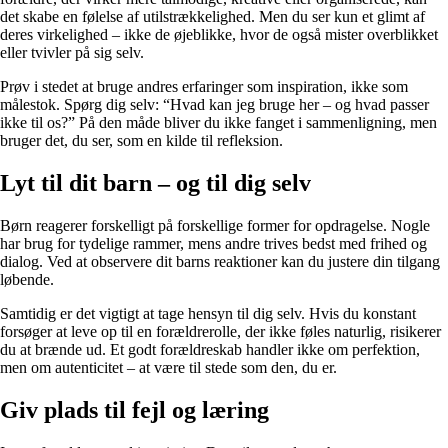
det skabe en følelse af utilstrækkelighed. Men du ser kun et glimt af
deres virkelighed – ikke de øjeblikke, hvor de også mister overblikket
eller tvivler på sig selv.
Prøv i stedet at bruge andres erfaringer som inspiration, ikke som
målestok. Spørg dig selv: “Hvad kan jeg bruge her – og hvad passer
ikke til os?” På den måde bliver du ikke fanget i sammenligning, men
bruger det, du ser, som en kilde til refleksion.
Lyt til dit barn – og til dig selv
Børn reagerer forskelligt på forskellige former for opdragelse. Nogle
har brug for tydelige rammer, mens andre trives bedst med frihed og
dialog. Ved at observere dit barns reaktioner kan du justere din tilgang
løbende.
Samtidig er det vigtigt at tage hensyn til dig selv. Hvis du konstant
forsøger at leve op til en forældrerolle, der ikke føles naturlig, risikerer
du at brænde ud. Et godt forældreskab handler ikke om perfektion,
men om autenticitet – at være til stede som den, du er.
Giv plads til fejl og læring