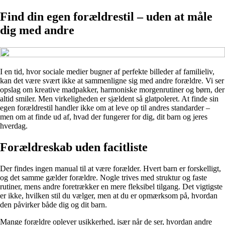
Find din egen forældrestil – uden at måle
dig med andre
I en tid, hvor sociale medier bugner af perfekte billeder af familieliv,
kan det være svært ikke at sammenligne sig med andre forældre. Vi ser
opslag om kreative madpakker, harmoniske morgenrutiner og børn, der
altid smiler. Men virkeligheden er sjældent så glatpoleret. At finde sin
egen forældrestil handler ikke om at leve op til andres standarder –
men om at finde ud af, hvad der fungerer for dig, dit barn og jeres
hverdag.
Forældreskab uden facitliste
Der findes ingen manual til at være forælder. Hvert barn er forskelligt,
og det samme gælder forældre. Nogle trives med struktur og faste
rutiner, mens andre foretrækker en mere fleksibel tilgang. Det vigtigste
er ikke, hvilken stil du vælger, men at du er opmærksom på, hvordan
den påvirker både dig og dit barn.
Mange forældre oplever usikkerhed, især når de ser, hvordan andre