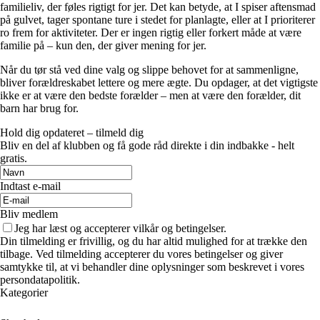
familieliv, der føles rigtigt for jer. Det kan betyde, at I spiser aftensmad
på gulvet, tager spontane ture i stedet for planlagte, eller at I prioriterer
ro frem for aktiviteter. Der er ingen rigtig eller forkert måde at være
familie på – kun den, der giver mening for jer.
Når du tør stå ved dine valg og slippe behovet for at sammenligne,
bliver forældreskabet lettere og mere ægte. Du opdager, at det vigtigste
ikke er at være den bedste forælder – men at være den forælder, dit
barn har brug for.
Hold dig opdateret – tilmeld dig
Bliv en del af klubben og få gode råd direkte i din indbakke - helt
gratis.
Indtast e-mail
Bliv medlem
Jeg har læst og accepterer vilkår og betingelser.
Din tilmelding er frivillig, og du har altid mulighed for at trække den
tilbage. Ved tilmelding accepterer du vores betingelser og giver
samtykke til, at vi behandler dine oplysninger som beskrevet i vores
persondatapolitik.
Kategorier