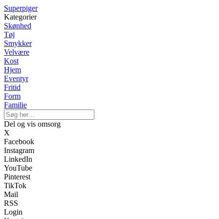
Superpiger
Kategorier
Skønhed
Tøj
Smykker
Velvære
Kost
Hjem
Eventyr
Fritid
Form
Familie
Del og vis omsorg
X
Facebook
Instagram
LinkedIn
YouTube
Pinterest
TikTok
Mail
RSS
Login