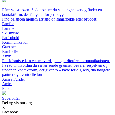
Efter skilsmissen: Sådan sætter du sunde grænser og finder en
kontaktform, der fungerer for jer begge
Find balancen mellem afstand og samarbejde efter bruddet
Familie
Familie
Skilsmisse
Parforhold
Kommunikation
Grænser
Familieliv
3 min
En skilsmisse kan vælte hverdagen og udfordre kommunikationen.
Få råd til, hvordan du sætter sunde grænser, bevarer respekten og
finder en kontaktform, der giver ro – både for dig selv, din tidligere
partner og eventuelle børn.
Amira Funder
Amira
Funder
Superpiger
Del og vis omsorg
X
Facebook