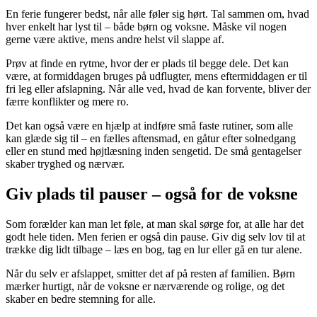
En ferie fungerer bedst, når alle føler sig hørt. Tal sammen om, hvad
hver enkelt har lyst til – både børn og voksne. Måske vil nogen
gerne være aktive, mens andre helst vil slappe af.
Prøv at finde en rytme, hvor der er plads til begge dele. Det kan
være, at formiddagen bruges på udflugter, mens eftermiddagen er til
fri leg eller afslapning. Når alle ved, hvad de kan forvente, bliver der
færre konflikter og mere ro.
Det kan også være en hjælp at indføre små faste rutiner, som alle
kan glæde sig til – en fælles aftensmad, en gåtur efter solnedgang
eller en stund med højtlæsning inden sengetid. De små gentagelser
skaber tryghed og nærvær.
Giv plads til pauser – også for de voksne
Som forælder kan man let føle, at man skal sørge for, at alle har det
godt hele tiden. Men ferien er også din pause. Giv dig selv lov til at
trække dig lidt tilbage – læs en bog, tag en lur eller gå en tur alene.
Når du selv er afslappet, smitter det af på resten af familien. Børn
mærker hurtigt, når de voksne er nærværende og rolige, og det
skaber en bedre stemning for alle.