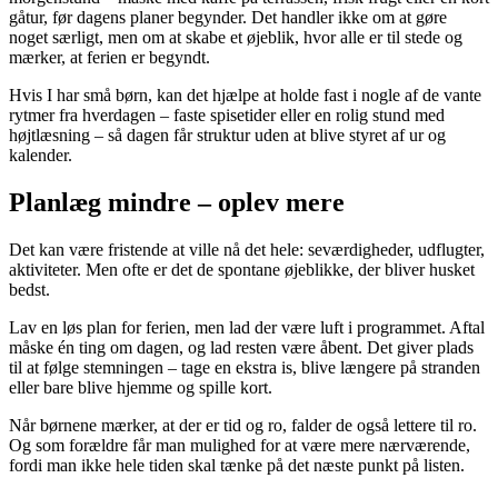
gåtur, før dagens planer begynder. Det handler ikke om at gøre
noget særligt, men om at skabe et øjeblik, hvor alle er til stede og
mærker, at ferien er begyndt.
Hvis I har små børn, kan det hjælpe at holde fast i nogle af de vante
rytmer fra hverdagen – faste spisetider eller en rolig stund med
højtlæsning – så dagen får struktur uden at blive styret af ur og
kalender.
Planlæg mindre – oplev mere
Det kan være fristende at ville nå det hele: seværdigheder, udflugter,
aktiviteter. Men ofte er det de spontane øjeblikke, der bliver husket
bedst.
Lav en løs plan for ferien, men lad der være luft i programmet. Aftal
måske én ting om dagen, og lad resten være åbent. Det giver plads
til at følge stemningen – tage en ekstra is, blive længere på stranden
eller bare blive hjemme og spille kort.
Når børnene mærker, at der er tid og ro, falder de også lettere til ro.
Og som forældre får man mulighed for at være mere nærværende,
fordi man ikke hele tiden skal tænke på det næste punkt på listen.