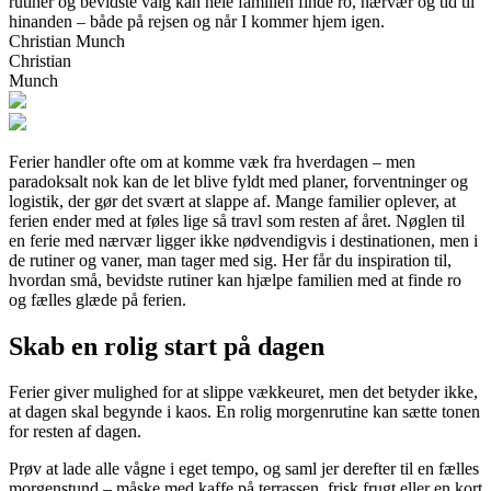
rutiner og bevidste valg kan hele familien finde ro, nærvær og tid til
hinanden – både på rejsen og når I kommer hjem igen.
Christian Munch
Christian
Munch
Ferier handler ofte om at komme væk fra hverdagen – men
paradoksalt nok kan de let blive fyldt med planer, forventninger og
logistik, der gør det svært at slappe af. Mange familier oplever, at
ferien ender med at føles lige så travl som resten af året. Nøglen til
en ferie med nærvær ligger ikke nødvendigvis i destinationen, men i
de rutiner og vaner, man tager med sig. Her får du inspiration til,
hvordan små, bevidste rutiner kan hjælpe familien med at finde ro
og fælles glæde på ferien.
Skab en rolig start på dagen
Ferier giver mulighed for at slippe vækkeuret, men det betyder ikke,
at dagen skal begynde i kaos. En rolig morgenrutine kan sætte tonen
for resten af dagen.
Prøv at lade alle vågne i eget tempo, og saml jer derefter til en fælles
morgenstund – måske med kaffe på terrassen, frisk frugt eller en kort