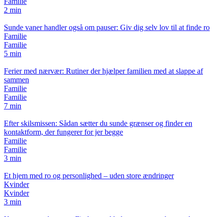
Familie
2 min
Sunde vaner handler også om pauser: Giv dig selv lov til at finde ro
Familie
Familie
5 min
Ferier med nærvær: Rutiner der hjælper familien med at slappe af
sammen
Familie
Familie
7 min
Efter skilsmissen: Sådan sætter du sunde grænser og finder en
kontaktform, der fungerer for jer begge
Familie
Familie
3 min
Et hjem med ro og personlighed – uden store ændringer
Kvinder
Kvinder
3 min