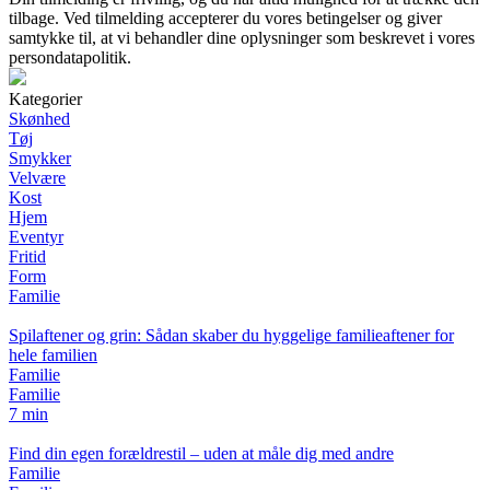
tilbage. Ved tilmelding accepterer du vores betingelser og giver
samtykke til, at vi behandler dine oplysninger som beskrevet i vores
persondatapolitik.
Kategorier
Skønhed
Tøj
Smykker
Velvære
Kost
Hjem
Eventyr
Fritid
Form
Familie
Spilaftener og grin: Sådan skaber du hyggelige familieaftener for
hele familien
Familie
Familie
7 min
Find din egen forældrestil – uden at måle dig med andre
Familie