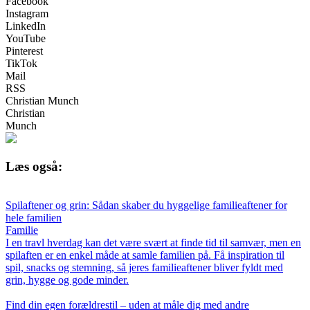
Facebook
Instagram
LinkedIn
YouTube
Pinterest
TikTok
Mail
RSS
Christian Munch
Christian
Munch
Læs også:
Spilaftener og grin: Sådan skaber du hyggelige familieaftener for
hele familien
Familie
I en travl hverdag kan det være svært at finde tid til samvær, men en
spilaften er en enkel måde at samle familien på. Få inspiration til
spil, snacks og stemning, så jeres familieaftener bliver fyldt med
grin, hygge og gode minder.
Find din egen forældrestil – uden at måle dig med andre