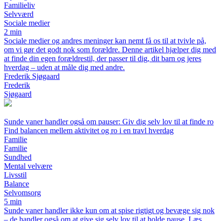
Familieliv
Selvværd
Sociale medier
2 min
Sociale medier og andres meninger kan nemt få os til at tvivle på,
om vi gør det godt nok som forældre. Denne artikel hjælper dig med
at finde din egen forældrestil, der passer til dig, dit barn og jeres
hverdag – uden at måle dig med andre.
Frederik Sjøgaard
Frederik
Sjøgaard
Sunde vaner handler også om pauser: Giv dig selv lov til at finde ro
Find balancen mellem aktivitet og ro i en travl hverdag
Familie
Familie
Sundhed
Mental velvære
Livsstil
Balance
Selvomsorg
5 min
Sunde vaner handler ikke kun om at spise rigtigt og bevæge sig nok
– de handler også om at give sig selv lov til at holde pause. Læs,