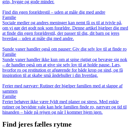
grin, hygge og gode minder.
Find din egen forældrestil – uden at måle dig med andre
Familie
Sociale medier og andres meninger kan nemt få os til at tvivle på,
om vi gør det godt nok som forældre. Denne artikel hjælper dig med
at finde din egen forældrestil, der passer til dig, dit barn og jeres
hverdag – uden at måle dig med andre.
Sunde vaner handler også om pauser: Giv dig selv lov til at finde ro
Familie
Sunde vaner handler ikke kun om at spise rigtigt og bevæge sig nok
– de handler også om at give sig selv lov til at holde pause. Læs,
hvorfor ro og restitution er afgørende for både krop og sind, og få
inspiration til at skabe små åndehuller i din hverdag.
Ferier med nærvær: Rutiner der hjælper familien med at slappe af
sammen
Familie
Ferier behøver ikke være fyldt med planer og stress. Med enkle
rutiner og bevidste valg kan hele familien finde ro, nærvær og tid til
hinanden – både på rejsen og når I kommer hjem igen.
Find jeres fælles rytme