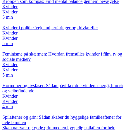
Kroppen som kompas: Find mental balance gennem bevægelse
Kvinder
Kvinder
5 min
Kvinder i politik: Veje ind, erfaringer og drivkræfter
Kvinder
Kvinder
5 min
Feminisme på skærmen: Hvordan fremstilles kvinder i film, tv og
sociale medier?
Kvinder
Kvinder
5 min
Hormoner og livsfaser: Sådan påvirker de kvinders energi, humør
og velbefindende
Kvinder
Kvinder
4 min
Spilaftener og grin: Sådan skaber du hyggelige familieaftener for
hele familien
Skab nærvær og gode grin med en hyggelig spilaften for hele