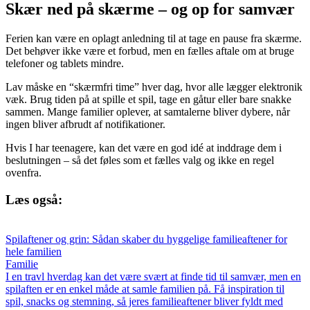
Skær ned på skærme – og op for samvær
Ferien kan være en oplagt anledning til at tage en pause fra skærme.
Det behøver ikke være et forbud, men en fælles aftale om at bruge
telefoner og tablets mindre.
Lav måske en “skærmfri time” hver dag, hvor alle lægger elektronik
væk. Brug tiden på at spille et spil, tage en gåtur eller bare snakke
sammen. Mange familier oplever, at samtalerne bliver dybere, når
ingen bliver afbrudt af notifikationer.
Hvis I har teenagere, kan det være en god idé at inddrage dem i
beslutningen – så det føles som et fælles valg og ikke en regel
ovenfra.
Læs også:
Spilaftener og grin: Sådan skaber du hyggelige familieaftener for
hele familien
Familie
I en travl hverdag kan det være svært at finde tid til samvær, men en
spilaften er en enkel måde at samle familien på. Få inspiration til
spil, snacks og stemning, så jeres familieaftener bliver fyldt med