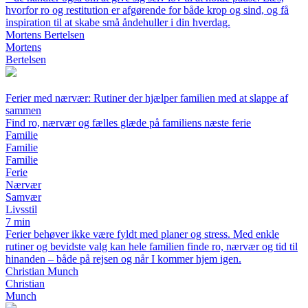
hvorfor ro og restitution er afgørende for både krop og sind, og få
inspiration til at skabe små åndehuller i din hverdag.
Mortens Bertelsen
Mortens
Bertelsen
Ferier med nærvær: Rutiner der hjælper familien med at slappe af
sammen
Find ro, nærvær og fælles glæde på familiens næste ferie
Familie
Familie
Familie
Ferie
Nærvær
Samvær
Livsstil
7 min
Ferier behøver ikke være fyldt med planer og stress. Med enkle
rutiner og bevidste valg kan hele familien finde ro, nærvær og tid til
hinanden – både på rejsen og når I kommer hjem igen.
Christian Munch
Christian
Munch