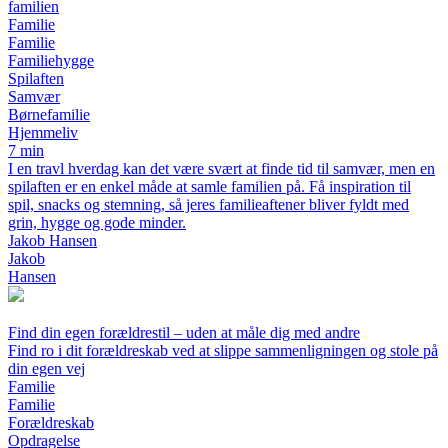
familien
Familie
Familie
Familiehygge
Spilaften
Samvær
Børnefamilie
Hjemmeliv
7 min
I en travl hverdag kan det være svært at finde tid til samvær, men en
spilaften er en enkel måde at samle familien på. Få inspiration til
spil, snacks og stemning, så jeres familieaftener bliver fyldt med
grin, hygge og gode minder.
Jakob Hansen
Jakob
Hansen
Find din egen forældrestil – uden at måle dig med andre
Find ro i dit forældreskab ved at slippe sammenligningen og stole på
din egen vej
Familie
Familie
Forældreskab
Opdragelse