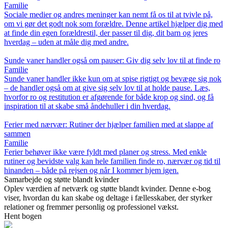
Familie
Sociale medier og andres meninger kan nemt få os til at tvivle på,
om vi gør det godt nok som forældre. Denne artikel hjælper dig med
at finde din egen forældrestil, der passer til dig, dit barn og jeres
hverdag – uden at måle dig med andre.
Sunde vaner handler også om pauser: Giv dig selv lov til at finde ro
Familie
Sunde vaner handler ikke kun om at spise rigtigt og bevæge sig nok
– de handler også om at give sig selv lov til at holde pause. Læs,
hvorfor ro og restitution er afgørende for både krop og sind, og få
inspiration til at skabe små åndehuller i din hverdag.
Ferier med nærvær: Rutiner der hjælper familien med at slappe af
sammen
Familie
Ferier behøver ikke være fyldt med planer og stress. Med enkle
rutiner og bevidste valg kan hele familien finde ro, nærvær og tid til
hinanden – både på rejsen og når I kommer hjem igen.
Samarbejde og støtte blandt kvinder
Oplev værdien af netværk og støtte blandt kvinder. Denne e-bog
viser, hvordan du kan skabe og deltage i fællesskaber, der styrker
relationer og fremmer personlig og professionel vækst.
Hent bogen