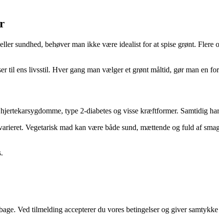
r
ler sundhed, behøver man ikke være idealist for at spise grønt. Flere 
ser til ens livsstil. Hver gang man vælger et grønt måltid, gør man en fo
for hjertekarsygdomme, type 2-diabetes og visse kræftformer. Samtidig h
og varieret. Vegetarisk mad kan være både sund, mættende og fuld af smag
.
tilbage. Ved tilmelding accepterer du vores betingelser og giver samtykke