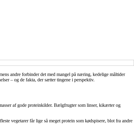
, mens andre forbinder det med mangel på næring, kedelige måltider
ser – og de fakta, der sætter tingene i perspektiv.
asser af gode proteinkilder. Bælgfrugter som linser, kikærter og
leste vegetarer får lige så meget protein som kødspisere, blot fra andre