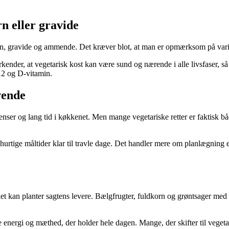
rn eller gravide
rn, gravide og ammende. Det kræver blot, at man er opmærksom på vari
rkender, at vegetarisk kost kan være sund og nærende i alle livsfaser,
B12 og D-vitamin.
vende
enser og lang tid i køkkenet. Men mange vegetariske retter er faktisk båd
urtige måltider klar til travle dage. Det handler mere om planlægning 
 kan planter sagtens levere. Bælgfrugter, fuldkorn og grøntsager med h
nergi og mæthed, der holder hele dagen. Mange, der skifter til vegetaris