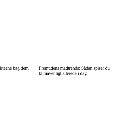
aktaene bag dem
Fremtidens madtrends: Sådan spiser du
klimavenligt allerede i dag