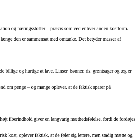
ation og næringsstoffer – præcis som ved enhver anden kostform.
 så længe den er sammensat med omtanke. Det betyder masser af
e billige og hurtige at lave. Linser, bønner, ris, grøntsager og æg er
end om penge – og mange oplever, at de faktisk sparer på
øjt fiberindhold giver en langvarig mæthedsfølelse, fordi de fordøjes
k kost, oplever faktisk, at de føler sig lettere, men stadig mætte og