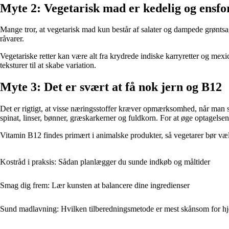
Myte 2: Vegetarisk mad er kedelig og ensf
Mange tror, at vegetarisk mad kun består af salater og dampede grøntsag
råvarer.
Vegetariske retter kan være alt fra krydrede indiske karryretter og mexi
teksturer til at skabe variation.
Myte 3: Det er svært at få nok jern og B12
Det er rigtigt, at visse næringsstoffer kræver opmærksomhed, når man s
spinat, linser, bønner, græskarkerner og fuldkorn. For at øge optagelse
Vitamin B12 findes primært i animalske produkter, så vegetarer bør væ
Kostråd i praksis: Sådan planlægger du sunde indkøb og måltider
Smag dig frem: Lær kunsten at balancere dine ingredienser
Sund madlavning: Hvilken tilberedningsmetode er mest skånsom for hj