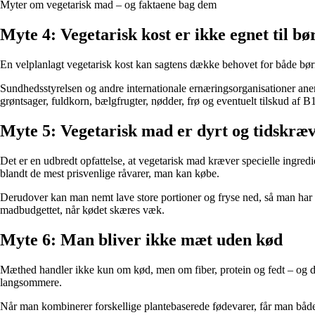
Myter om vegetarisk mad – og faktaene bag dem
Myte 4: Vegetarisk kost er ikke egnet til bø
En velplanlagt vegetarisk kost kan sagtens dække behovet for både bø
Sundhedsstyrelsen og andre internationale ernæringsorganisationer ane
grøntsager, fuldkorn, bælgfrugter, nødder, frø og eventuelt tilskud af 
Myte 5: Vegetarisk mad er dyrt og tidskræ
Det er en udbredt opfattelse, at vegetarisk mad kræver specielle ingredi
blandt de mest prisvenlige råvarer, man kan købe.
Derudover kan man nemt lave store portioner og fryse ned, så man har h
madbudgettet, når kødet skæres væk.
Myte 6: Man bliver ikke mæt uden kød
Mæthed handler ikke kun om kød, men om fiber, protein og fedt – og det
langsommere.
Når man kombinerer forskellige plantebaserede fødevarer, får man både e