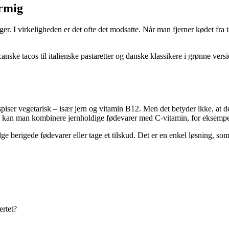
ormig
er. I virkeligheden er det ofte det modsatte. Når man fjerner kødet fra 
canske tacos til italienske pastaretter og danske klassikere i grønne ver
piser vegetarisk – især jern og vitamin B12. Men det betyder ikke, at d
n kan man kombinere jernholdige fødevarer med C-vitamin, for eksempel ve
lge berigede fødevarer eller tage et tilskud. Det er en enkel løsning,
ertet?