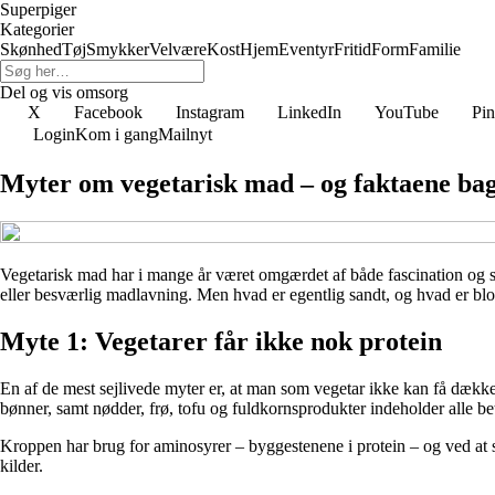
Superpiger
Kategorier
Skønhed
Tøj
Smykker
Velvære
Kost
Hjem
Eventyr
Fritid
Form
Familie
Del og vis omsorg
X
Facebook
Instagram
LinkedIn
YouTube
Pin
Login
Kom i gang
Mailnyt
Myter om vegetarisk mad – og faktaene ba
Vegetarisk mad har i mange år været omgærdet af både fascination og s
eller besværlig madlavning. Men hvad er egentlig sandt, og hvad er blot 
Myte 1: Vegetarer får ikke nok protein
En af de mest sejlivede myter er, at man som vegetar ikke kan få dække
bønner, samt nødder, frø, tofu og fuldkornsprodukter indeholder alle b
Kroppen har brug for aminosyrer – byggestenene i protein – og ved at spi
kilder.