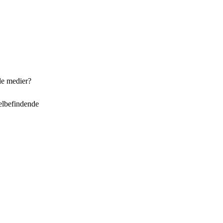
le medier?
elbefindende