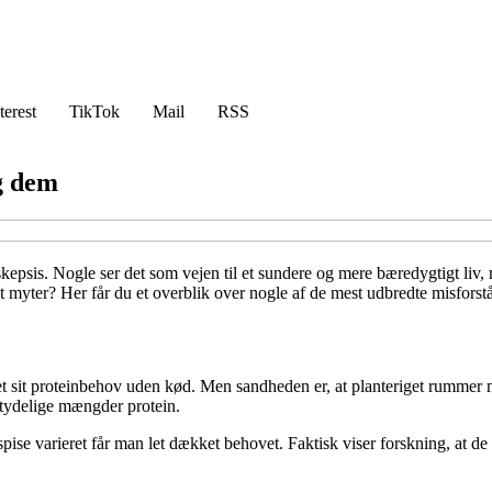
terest
TikTok
Mail
RSS
g dem
kepsis. Nogle ser det som vejen til et sundere og mere bæredygtigt liv
myter? Her får du et overblik over nogle af de mest udbredte misforståel
t sit proteinbehov uden kød. Men sandheden er, at planteriget rummer m
etydelige mængder protein.
se varieret får man let dækket behovet. Faktisk viser forskning, at de f