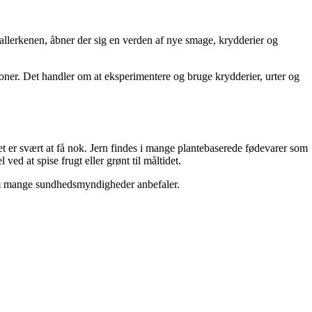
tallerkenen, åbner der sig en verden af nye smage, krydderier og
sioner. Det handler om at eksperimentere og bruge krydderier, urter og
et er svært at få nok. Jern findes i mange plantebaserede fødevarer som
d at spise frugt eller grønt til måltidet.
 som mange sundhedsmyndigheder anbefaler.