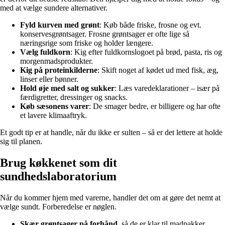
med at vælge sundere alternativer.
Fyld kurven med grønt
: Køb både friske, frosne og evt.
konservesgrøntsager. Frosne grøntsager er ofte lige så
næringsrige som friske og holder længere.
Vælg fuldkorn
: Kig efter fuldkornslogoet på brød, pasta, ris og
morgenmadsprodukter.
Kig på proteinkilderne
: Skift noget af kødet ud med fisk, æg,
linser eller bønner.
Hold øje med salt og sukker
: Læs varedeklarationer – især på
færdigretter, dressinger og snacks.
Køb sæsonens varer
: De smager bedre, er billigere og har ofte
et lavere klimaaftryk.
Et godt tip er at handle, når du ikke er sulten – så er det lettere at holde
sig til planen.
Brug køkkenet som dit
sundhedslaboratorium
Når du kommer hjem med varerne, handler det om at gøre det nemt at
vælge sundt. Forberedelse er nøglen.
Skær grøntsager på forhånd
, så de er klar til madpakker,