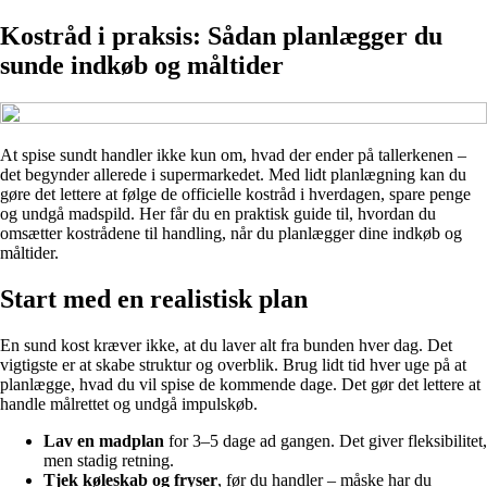
Kostråd i praksis: Sådan planlægger du
sunde indkøb og måltider
At spise sundt handler ikke kun om, hvad der ender på tallerkenen –
det begynder allerede i supermarkedet. Med lidt planlægning kan du
gøre det lettere at følge de officielle kostråd i hverdagen, spare penge
og undgå madspild. Her får du en praktisk guide til, hvordan du
omsætter kostrådene til handling, når du planlægger dine indkøb og
måltider.
Start med en realistisk plan
En sund kost kræver ikke, at du laver alt fra bunden hver dag. Det
vigtigste er at skabe struktur og overblik. Brug lidt tid hver uge på at
planlægge, hvad du vil spise de kommende dage. Det gør det lettere at
handle målrettet og undgå impulskøb.
Lav en madplan
for 3–5 dage ad gangen. Det giver fleksibilitet,
men stadig retning.
Tjek køleskab og fryser
, før du handler – måske har du