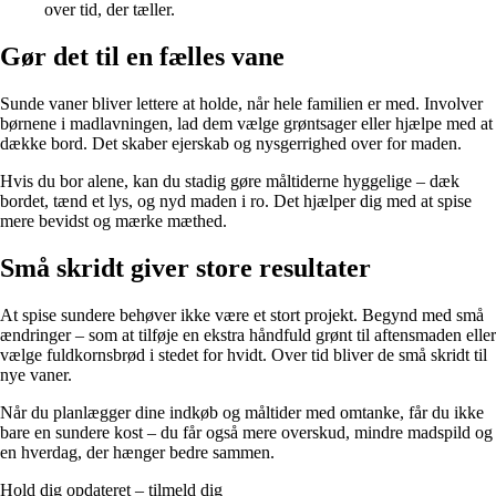
over tid, der tæller.
Gør det til en fælles vane
Sunde vaner bliver lettere at holde, når hele familien er med. Involver
børnene i madlavningen, lad dem vælge grøntsager eller hjælpe med at
dække bord. Det skaber ejerskab og nysgerrighed over for maden.
Hvis du bor alene, kan du stadig gøre måltiderne hyggelige – dæk
bordet, tænd et lys, og nyd maden i ro. Det hjælper dig med at spise
mere bevidst og mærke mæthed.
Små skridt giver store resultater
At spise sundere behøver ikke være et stort projekt. Begynd med små
ændringer – som at tilføje en ekstra håndfuld grønt til aftensmaden eller
vælge fuldkornsbrød i stedet for hvidt. Over tid bliver de små skridt til
nye vaner.
Når du planlægger dine indkøb og måltider med omtanke, får du ikke
bare en sundere kost – du får også mere overskud, mindre madspild og
en hverdag, der hænger bedre sammen.
Hold dig opdateret – tilmeld dig