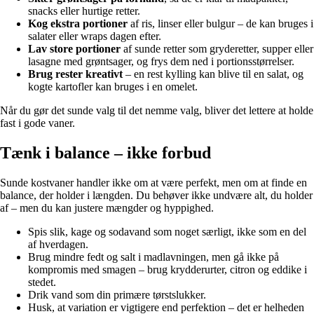
snacks eller hurtige retter.
Kog ekstra portioner
af ris, linser eller bulgur – de kan bruges i
salater eller wraps dagen efter.
Lav store portioner
af sunde retter som gryderetter, supper eller
lasagne med grøntsager, og frys dem ned i portionsstørrelser.
Brug rester kreativt
– en rest kylling kan blive til en salat, og
kogte kartofler kan bruges i en omelet.
Når du gør det sunde valg til det nemme valg, bliver det lettere at holde
fast i gode vaner.
Tænk i balance – ikke forbud
Sunde kostvaner handler ikke om at være perfekt, men om at finde en
balance, der holder i længden. Du behøver ikke undvære alt, du holder
af – men du kan justere mængder og hyppighed.
Spis slik, kage og sodavand som noget særligt, ikke som en del
af hverdagen.
Brug mindre fedt og salt i madlavningen, men gå ikke på
kompromis med smagen – brug krydderurter, citron og eddike i
stedet.
Drik vand som din primære tørstslukker.
Husk, at variation er vigtigere end perfektion – det er helheden