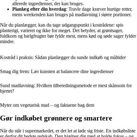
allerede ingredienser, der kan bruges.
Planlæg efter din hverdag
: Travle dage kræver hurtige retter,
mens weekenden kan bruges på madlavning i større portioner.
Når du planlægger, kan du tage udgangspunkt i kostrådene: spis
planterigt, varieret og ikke for meget. Det betyder, at grøntsager,
fuldkorn og bælgfrugter bør fylde mest, mens kød og søde sager fylder
mindre.
Kostråd i praksis: Sådan planlægger du sunde indkøb og måltider
Smag dig frem: Lær kunsten at balancere dine ingredienser
Sund madlavning: Hvilken tilberedningsmetode er mest skånsom for
hjertet?
Myter om vegetarisk mad – og faktaene bag dem
Gør indkøbet grønnere og smartere
Når du står i supermarkedet, er det let at lade sig friste. En indkøbsliste
er derfor dit bedste redskab. Den hjælper dig med at holde fokus – og