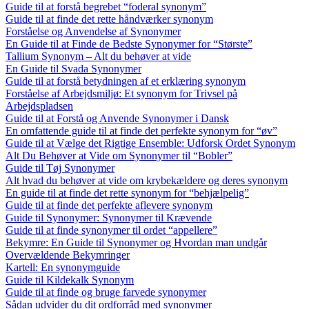
Guide til at forstå begrebet “foderal synonym”
Guide til at finde det rette håndværker synonym
Forståelse og Anvendelse af Synonymer
En Guide til at Finde de Bedste Synonymer for “Største”
Tallium Synonym – Alt du behøver at vide
En Guide til Svada Synonymer
Guide til at forstå betydningen af et erklæring synonym
Forståelse af Arbejdsmiljø: Et synonym for Trivsel på
Arbejdspladsen
Guide til at Forstå og Anvende Synonymer i Dansk
En omfattende guide til at finde det perfekte synonym for “øv”
Guide til at Vælge det Rigtige Ensemble: Udforsk Ordet Synonym
Alt Du Behøver at Vide om Synonymer til “Bobler”
Guide til Tøj Synonymer
Alt hvad du behøver at vide om krybekældere og deres synonym
En guide til at finde det rette synonym for “behjælpelig”
Guide til at finde det perfekte aflevere synonym
Guide til Synonymer: Synonymer til Krævende
Guide til at finde synonymer til ordet “appellere”
Bekymre: En Guide til Synonymer og Hvordan man undgår
Overvældende Bekymringer
Kartell: En synonymguide
Guide til Kildekalk Synonym
Guide til at finde og bruge farvede synonymer
Sådan udvider du dit ordforråd med synonymer