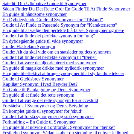
Satellit: Din Ultimative Guide til Synonymer
Sådan Finder Du Det Rette Ord: En Guide Til At Finde Synonymer
En guide til håndsome synonymer
En Dybdegående Guide til Synonymer for “Tilstand”
Guide til At Finde et Passende Synonym for “Karakteriseret”
En guide til at vælge den perfekte blå farve: Synonymer og mere
Guide til at finde det perfekte synonym for “ung”
En dybdegående guide til våde synonymer
Guide: Flaskelam Synonym
Guide: Alt du skal vide om en statsleder og dets synonym
Guide til at finde det perfekte synonym til “træne”
Guide til at være detaljeorienteret med synonymer
En guide til magiske drikke med trylledrik synonymer
En guide til effektivt at bruge synonymer til at styrke dine tekster
Guide til Gældsbrev Synonymer
Kapillær Synonym: Hvad Betyder Det?
En Guide til Planlægning og Dens Synonymer
En guide til at finde det rette synonym
Guide til at vælge det rette synonym for succesfuld
Forståelse af Synonymer og Deres Betydning
En komplet guide til synonymer for ‘skud’
Guide til at forstå synonymer og små synonymer
Forhindring – En Guide til Synonymer
En guide til at udvide dit ordforråd: Synonymer for “tænke”
Festlighed synonym: Sådan skaber du stemning til enhver lejlighed