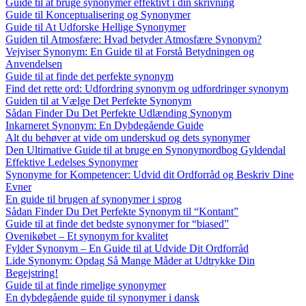
Guide til at bruge synonymer effektivt i din skrivning
Guide til Konceptualisering og Synonymer
Guide til At Udforske Hellige Synonymer
Guiden til Atmosfære: Hvad betyder Atmosfære Synonym?
Vejviser Synonym: En Guide til at Forstå Betydningen og
Anvendelsen
Guide til at finde det perfekte synonym
Find det rette ord: Udfordring synonym og udfordringer synonym
Guiden til at Vælge Det Perfekte Synonym
Sådan Finder Du Det Perfekte Udlænding Synonym
Inkarneret Synonym: En Dybdegående Guide
Alt du behøver at vide om underskud og dets synonymer
Den Ultimative Guide til at bruge en Synonymordbog Gyldendal
Effektive Ledelses Synonymer
Synonyme for Kompetencer: Udvid dit Ordforråd og Beskriv Dine
Evner
En guide til brugen af synonymer i sprog
Sådan Finder Du Det Perfekte Synonym til “Kontant”
Guide til at finde det bedste synonymer for “biased”
Ovenikøbet – Et synonym for kvalitet
Fylder Synonym – En Guide til at Udvide Dit Ordforråd
Lide Synonym: Opdag Så Mange Måder at Udtrykke Din
Begejstring!
Guide til at finde rimelige synonymer
En dybdegående guide til synonymer i dansk