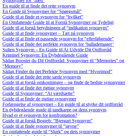
Synonymer for “men”
En guide til at finde det rette synonym
En Guide til Synonymer for “Spørgsmål”
Guide til at finde et synonym for “hvilket”
En Omfattende Guide til at Forstå Synonymer og Tydeligt
Guide til at forstå betydningen af “indikation synonym”
Guide til at finde synonymer – Tæt på synonym
Guide til at finde et passende synonym for “efterfølgende”
Guide til at finde det perfekte synonym for ‘ballademager’
Sulten Synonym – En Guide til At Udvide Dit Ordforråd
Kriminel Synonym: En Dybdegående Guide
Sådan Booster du Dit Ordforråd: Synonymer til “Memories” og
“Memory”
Sådan Finder du det Perfekte Synonym med “Hvorimod”
Guide til at finde det rette sæde synonym
Guide til at forstå omkostninger – og finde de bedste synonymer
Guide til at finde det rigtige synonym
Guide til Synonymer: “At værdsætte”
Guide til at finde de rigtige synonymer
Forlængelse af synonymer – En guide til at styrke dit ordforråd
En dybdegående guide til tandkarpe og dens synonym
Hvad er et synonym for konfrontation?
Guide til at forstå Begreb: “Bjergart Synonym”
Guide til at finde synonymer til “jævne”
En omfattende guide til “Slurk” og dets synonymer