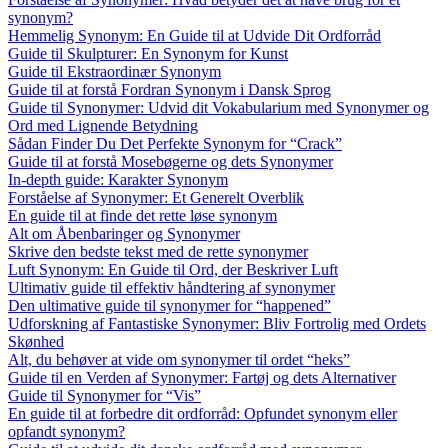
synonym?
Hemmelig Synonym: En Guide til at Udvide Dit Ordforråd
Guide til Skulpturer: En Synonym for Kunst
Guide til Ekstraordinær Synonym
Guide til at forstå Fordran Synonym i Dansk Sprog
Guide til Synonymer: Udvid dit Vokabularium med Synonymer og
Ord med Lignende Betydning
Sådan Finder Du Det Perfekte Synonym for “Crack”
Guide til at forstå Mosebøgerne og dets Synonymer
In-depth guide: Karakter Synonym
Forståelse af Synonymer: Et Generelt Overblik
En guide til at finde det rette løse synonym
Alt om Åbenbaringer og Synonymer
Skrive den bedste tekst med de rette synonymer
Luft Synonym: En Guide til Ord, der Beskriver Luft
Ultimativ guide til effektiv håndtering af synonymer
Den ultimative guide til synonymer for “happened”
Udforskning af Fantastiske Synonymer: Bliv Fortrolig med Ordets
Skønhed
Alt, du behøver at vide om synonymer til ordet “heks”
Guide til en Verden af Synonymer: Fartøj og dets Alternativer
Guide til Synonymer for “Vis”
En guide til at forbedre dit ordforråd: Opfundet synonym eller
opfandt synonym?