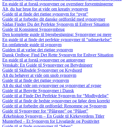
En guide til at forstå synonymer og overstiger forventningerne
Alt, du har brug for at vide om kreativ synonym
Guide til at finde det rigtige synonym for “pynt”
Guide til at forbedre dit danske ordforråd med synonymer
Sådan Finder Du det Perfekte Synonym til Enhver Situation
Guide til Konsistent Synonymbrug
Den komplette guide til bjergbestigning: Synonymer og mere
En guide til at finde det perfekte synonymer til “udmærkelse”
En omfattende guide til synonym
Guiden til at vælge det rigtige synonym
Dansk Ordbog: Find Det Rette Synonym for Enhver Situation
En guide til at forstå synonymer og antonymer
Venskab: En Guide til Synonymer og Betydninger
Guide til Skibsdele Synonymer og Krydsord
Alt du behøver at vide om snob synonym
Guide til at finde det rigtige synonym
Alt du skal vide om synonymer og synonymer af synge
Guide til at Benytte Synonymer i Dansk
Guide til at Finde Det Perfekte Synonym for “Modbydelig”
Guide til at finde de bedste synonymer og følge dem korrekt
Guide til at forbedre dit ordforråd: Renomme og Synonym
Guide til Synonymer for “Pålægge” og “Pålagt”
Ærkebiskop Synonym – En Guide til Kirkeverdens Titler
Munterhed – Et Synonym for Livsglæde og Positivitet
Guide til at finde synonymer til “leben”