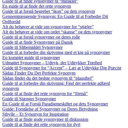
Guide til at finde synonymer til “mirakler”
En guide til at finde det rette synonym
Guide til at forstå begrebet “ikon” og dets synonym
Gennemtrængende Synonym: En Guide til at Forbedre Dit
Ordforråd
Alt du behøver at vide om synonymer for “stjæler”
Alt du behøver at vide om ordet “skanse” og dets synonymer
Guide til at forstå synonymer og deres rolle
Guide til at finde Synonymer på Dansk
Guide til Slibemiddel Synonymer
Guide til at forbedre din skrivning med et kig på synonymer
En komplet guide til synonymer
Udmattet Synonymer – Udtryk, der Udtrykker Træthed
Guide til Synonymer for “Accept” – Lær at Udtrykke Dig Præcist
Sådan Finder Du Det Perfekte Synonym
Sådan finder du det bedste synonym til “plausibel”
Guide til at forbedre din skrivning: Find det perfekte adfærd
synonym
Guide til at finde det rette synonym for “förmå”
Guide til Stænger Synonymer
En Guide til at Forstå Paradigmeskiftet og dets Synonymer
Guide: Forståelse af Synonymer og Deres Betydning
Sibylle – Et Synonym for Inspiration
Guide til at finde gode synonymer til diskussion
Guide til at finde det rette synonym for dyrt