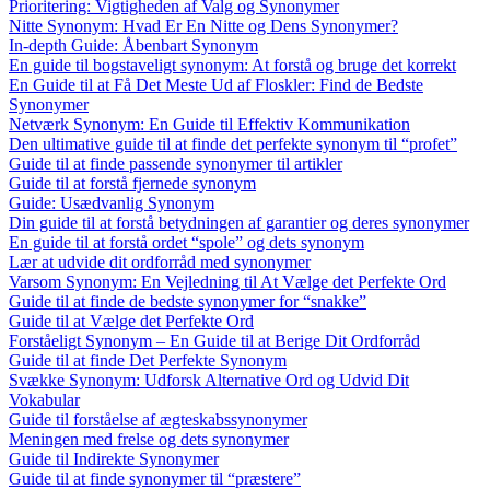
Prioritering: Vigtigheden af Valg og Synonymer
Nitte Synonym: Hvad Er En Nitte og Dens Synonymer?
In-depth Guide: Åbenbart Synonym
En guide til bogstaveligt synonym: At forstå og bruge det korrekt
En Guide til at Få Det Meste Ud af Floskler: Find de Bedste
Synonymer
Netværk Synonym: En Guide til Effektiv Kommunikation
Den ultimative guide til at finde det perfekte synonym til “profet”
Guide til at finde passende synonymer til artikler
Guide til at forstå fjernede synonym
Guide: Usædvanlig Synonym
Din guide til at forstå betydningen af garantier og deres synonymer
En guide til at forstå ordet “spole” og dets synonym
Lær at udvide dit ordforråd med synonymer
Varsom Synonym: En Vejledning til At Vælge det Perfekte Ord
Guide til at finde de bedste synonymer for “snakke”
Guide til at Vælge det Perfekte Ord
Forståeligt Synonym – En Guide til at Berige Dit Ordforråd
Guide til at finde Det Perfekte Synonym
Svække Synonym: Udforsk Alternative Ord og Udvid Dit
Vokabular
Guide til forståelse af ægteskabssynonymer
Meningen med frelse og dets synonymer
Guide til Indirekte Synonymer
Guide til at finde synonymer til “præstere”