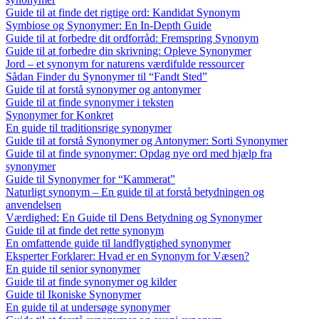
Guide til at finde det rigtige ord: Kandidat Synonym
Symbiose og Synonymer: En In-Depth Guide
Guide til at forbedre dit ordforråd: Fremspring Synonym
Guide til at forbedre din skrivning: Opleve Synonymer
Jord – et synonym for naturens værdifulde ressourcer
Sådan Finder du Synonymer til “Fandt Sted”
Guide til at forstå synonymer og antonymer
Guide til at finde synonymer i teksten
Synonymer for Konkret
En guide til traditionsrige synonymer
Guide til at forstå Synonymer og Antonymer: Sorti Synonymer
Guide til at finde synonymer: Opdag nye ord med hjælp fra
synonymer
Guide til Synonymer for “Kammerat”
Naturligt synonym – En guide til at forstå betydningen og
anvendelsen
Værdighed: En Guide til Dens Betydning og Synonymer
Guide til at finde det rette synonym
En omfattende guide til landflygtighed synonymer
Eksperter Forklarer: Hvad er en Synonym for Væsen?
En guide til senior synonymer
Guide til at finde synonymer og kilder
Guide til Ikoniske Synonymer
En guide til at undersøge synonymer