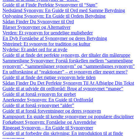
Guide til at Finde Perfekte Synonymer til “Støn”
Nedstämd Synonym: En Guide til Ord med Samme Betydning
Oplysning Synonym: En Guide til Ordets Betydning
Sådan Finder Du Synonymer til Ord
Blæser Synonymer og Alternativer
Verden: Et synonym for uendelige muligheder
En Dyb Forståelse af Synonymer og deres Betydning
Shtreimel: Et synonym for tradition og kultur
Nydelse: Et andet ord for at nyde
Guide til at finde det perfekte synonym, der tiltaler din målgruppe
Sammenligne Synonymer: Forstå forskellen mellem “sammenligne
synonym”, “sammenligner synonym” og “sammenlignes synonym”
En udforskning af “reaktionær” – et synonym eller meget mere?
Guide til at finde det rigtige synonym hele tiden
Sådan Finder Du Det Perfekte Synonym Til At Afhjælpe Din Tekst
Guide til at udvide dit ordforråd: Brug af synonymet “mange”
Guide til at forstå synonym for grebet
Anerkender Synonym: En Guide til Ordforråd
Guide til at forstå synonymet “alder”
Guide til at forstå forventninger og deres synonym
Kampsport: En guide til kendte synonymer og populære discipliner
Forkøbsret Synonym: Forståelse og Anvendelse
Ringeagt Synonym – En Guide til Synonymer
Guide til at forbedre din skrivning: En introduktion til at finde
synonymer