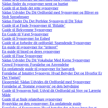
Sådan finder du synonymer nemt og hurtigt
Guide til at finde det rette synonymer
Sådan Udvider Du Dit Ordforråd med Synonymer og Bliver en
Stolt Sprogbruger
Sådan Finder Du Det Perfekte Synonym til Dit Tekst
Guide til at Finde Synonymer til ‘Bifalde’
Guide til Bekvemme Synonymer
En Guide til Vægt Synonymer
Guide til Synonymer for Enhed
Guide til at forbedre dit ordforråd: Spændende Synonymer
En guide til synonymer for “irriteret”
En guide til biord og deres synonymer
Guide til Fisse Synonymer
Sådan Udvider Du Dit Vokabular Med Kerne Synonymer
Crowd Synonym: Forståelse og Anvendelse
En omfattende guide til synonymer for bagværk
Forståelse af Intuitivt Synonym: Hvad Betyder Det og Hvorfor Er
Det Vigtigt?
Ekspertråd: Sådan Udvides dit Ordforråd med Synonymer
Forståelse af ‘fromme synonym’ og dets betydning
Guide til Synonym Spil: Udvid dit Ordforråd på Sjov og Lærerig
Måde
Guide til at finde relaterbare synonymer
Rygstykke og dets synonymer: En omfattende guide
Forståelse af Synonymer: Hvad betyder det at have brug for et