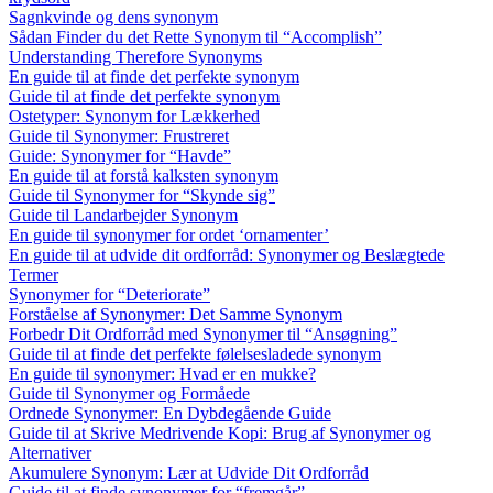
Sagnkvinde og dens synonym
Sådan Finder du det Rette Synonym til “Accomplish”
Understanding Therefore Synonyms
En guide til at finde det perfekte synonym
Guide til at finde det perfekte synonym
Ostetyper: Synonym for Lækkerhed
Guide til Synonymer: Frustreret
Guide: Synonymer for “Havde”
En guide til at forstå kalksten synonym
Guide til Synonymer for “Skynde sig”
Guide til Landarbejder Synonym
En guide til synonymer for ordet ‘ornamenter’
En guide til at udvide dit ordforråd: Synonymer og Beslægtede
Termer
Synonymer for “Deteriorate”
Forståelse af Synonymer: Det Samme Synonym
Forbedr Dit Ordforråd med Synonymer til “Ansøgning”
Guide til at finde det perfekte følelsesladede synonym
En guide til synonymer: Hvad er en mukke?
Guide til Synonymer og Formåede
Ordnede Synonymer: En Dybdegående Guide
Guide til at Skrive Medrivende Kopi: Brug af Synonymer og
Alternativer
Akumulere Synonym: Lær at Udvide Dit Ordforråd
Guide til at finde synonymer for “fremgår”