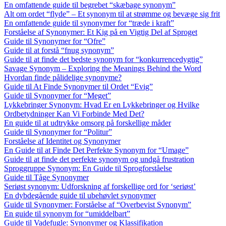
En omfattende guide til begrebet “skæbage synonym”
Alt om ordet “flyde” – Et synonym til at strømme og bevæge sig frit
En omfattende guide til synonymer for “træde i kraft”
Forståelse af Synonymer: Et Kig på en Vigtig Del af Sproget
Guide til Synonymer for “Ofre”
Guide til at forstå “fnug synonym”
Guide til at finde det bedste synonym for “konkurrencedygtig”
Savage Synonym – Exploring the Meanings Behind the Word
Hvordan finde pålidelige synonyme?
Guide til At Finde Synonymer til Ordet “Evig”
Guide til Synonymer for “Meget”
Lykkebringer Synonym: Hvad Er en Lykkebringer og Hvilke
Ordbetydninger Kan Vi Forbinde Med Det?
En guide til at udtrykke omsorg på forskellige måder
Guide til Synonymer for “Politur”
Forståelse af Identitet og Synonymer
En Guide til at Finde Det Perfekte Synonym for “Umage”
Guide til at finde det perfekte synonym og undgå frustration
Sproggruppe Synonym: En Guide til Sprogforståelse
Guide til Tåge Synonymer
Seriøst synonym: Udforskning af forskellige ord for ‘seriøst’
En dybdegående guide til ubehøvlet synonymer
Guide til Synonymer: Forståelse af “Overbevist Synonym”
En guide til synonym for “umiddelbart”
Guide til Vadefugle: Synonymer og Klassifikation