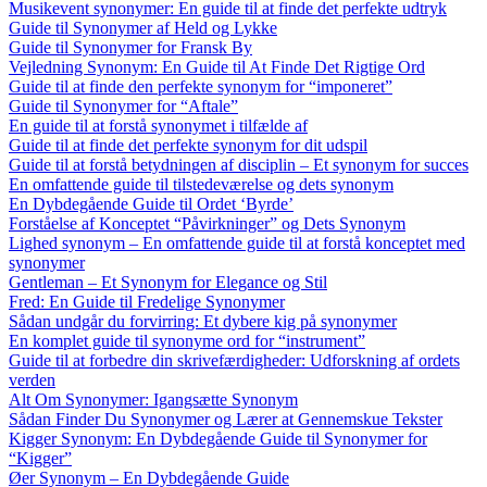
Musikevent synonymer: En guide til at finde det perfekte udtryk
Guide til Synonymer af Held og Lykke
Guide til Synonymer for Fransk By
Vejledning Synonym: En Guide til At Finde Det Rigtige Ord
Guide til at finde den perfekte synonym for “imponeret”
Guide til Synonymer for “Aftale”
En guide til at forstå synonymet i tilfælde af
Guide til at finde det perfekte synonym for dit udspil
Guide til at forstå betydningen af disciplin – Et synonym for succes
En omfattende guide til tilstedeværelse og dets synonym
En Dybdegående Guide til Ordet ‘Byrde’
Forståelse af Konceptet “Påvirkninger” og Dets Synonym
Lighed synonym – En omfattende guide til at forstå konceptet med
synonymer
Gentleman – Et Synonym for Elegance og Stil
Fred: En Guide til Fredelige Synonymer
Sådan undgår du forvirring: Et dybere kig på synonymer
En komplet guide til synonyme ord for “instrument”
Guide til at forbedre din skrivefærdigheder: Udforskning af ordets
verden
Alt Om Synonymer: Igangsætte Synonym
Sådan Finder Du Synonymer og Lærer at Gennemskue Tekster
Kigger Synonym: En Dybdegående Guide til Synonymer for
“Kigger”
Øer Synonym – En Dybdegående Guide