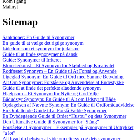
Kom i gang
Mailnyt
Sitemap
Sanktioner: En Guide til Synonymer
En guide til at vælge det rigtige synonym
Jødedom som et synonym for judaisme
Guide til at finde synonymer på dansk
Guide: Synonymer til Irriteret
Blomsterkunst – Et Synonym for Skønhed og Kreativitet
Rodfæstet Synonym – En Guide til At Forstå og Anvende
Ligeglad Synonym: En Guide til Ord med Samme Betydning
Alt Om Synonymer: Forståelse og Anvendelse af Endestykke
Guide til at finde det perfekte altædende synonym
Hjælpsom – Et Synonym for Nytte og God Vilje
Bådudstyr Synonym: En Guide til Alt om Udstyr til Både
Opdagelsen af Nævnte Synonym: En Guide til Ordforrådudvidelse
En Omfattende Guide til at Forstå Fælde Synonymer
En Dybdegående Guide til Ordet “Hustru” og dets Synonymer
Den Ultimative Guide til Synonymer for “Stång”
Forståelse af Synonymer – Eksempler på Synonymer til Udtrykket
“a lot”
Alt hvad du behøver at vide om eftersyn og dets synonymer