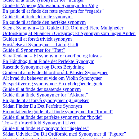
Guide til Vilje og Motivation: Synonym for Vilje
En guide til at finde det rette synonym for “regards”
Guide til at finde det rette synonym.
En guide til at finde den perfekte synonym
Stænk Synonym – En Guide til Et Ord med Flere Muligheder
Udforskning af Nuancer i Ordsprog: Et Synonym som Ingen Anden
Guiden til at forstå trivielt synonym
Forståelse af Synonymer – Lid og Lidt
Guide til Synonymer for “Træt”
Slaraffenland – Et synonym for overflod og luksus
En Håndbog til at Finde det Perfekte Synonym
Rasende Synonymer og Deres Betydning
Guiden til at udvide dit ordforråd: Kloster Synonymer
Alt hvad du behøver at vide om Violin Synonymer
Perspektiver og synonymer: En dybdegående guide
Guide til at finde det passende synonym
Guide til at finde Synonymer for “Akkurat”
En guide til at forstå synonymer og lignelser
Sådan Finder Du Det Perfekte Synonym
En omfattende guide til at finde synonymet for “forhold”
Guide til at finde det perfekte synonym for “bryde”
Tro – En Værdifuld Synonym i Livet
Guide til at finde et synonym for “ligeledes”
Sådan Udvider Du Dit Ordforråd med Synonymer til “Figurer”