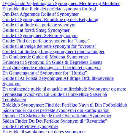
Dybtgående Vejledning om Synonymer: Medføre og Medfører
En guide til at finde det perfekte synonym for fugl
Om Den Afgørende Rolle af Synonymer
Guide til Synonymer: Rundskue og dets Betydning
Guide til at finde det perfekte synonym
Guide til at forstå Smag Synonymer
Guide til Synonymer: Selvom Synonym
Guide: Find det perfekte synonym for “bange”
Guide til at vælge det rette synonym for “overens”
Guide til at finde og bruge synonymer i dine sætninger
En Omfattende Guide til Moderat Synonymer
Grunden til Synonym: En Guide til Begrebets Essens
En dybdegående undersøgelse af decideret synonym
En Gennemgang af Synonymer for “Hurtigt”
Guide til At Forstå Betydningen Af Iltrige Ord: Iltkrævende
Synonym
En omfattende guide til at tackle utilfredshed: Synonymer og mere
Tennisslag Synonym: En Guide til Forskellige Satser på
Tennisbanen
Boldklub Synonymer: Find det Perfekte Navn til Din Fodboldklub
Sådan finder du det perfekte synonym i din konfiguration
Optimer Dit Skrivearbejde med Overraskende Synonymer
Sådan Finder Du Det Perfekte Synonym til “Revanche”
Guide til effektive synonymer
En guide til sagnkonger og deres synonymer