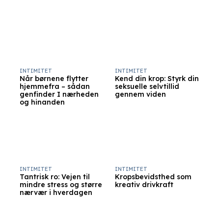
INTIMITET
INTIMITET
Når børnene flytter
Kend din krop: Styrk din
hjemmefra – sådan
seksuelle selvtillid
genfinder I nærheden
gennem viden
og hinanden
INTIMITET
INTIMITET
Tantrisk ro: Vejen til
Kropsbevidsthed som
mindre stress og større
kreativ drivkraft
nærvær i hverdagen