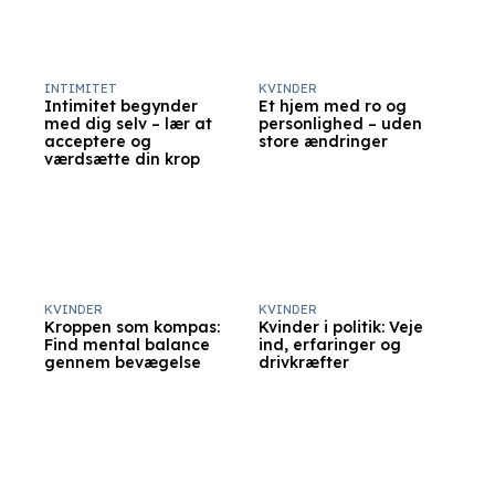
INTIMITET
KVINDER
Intimitet begynder
Et hjem med ro og
med dig selv – lær at
personlighed – uden
acceptere og
store ændringer
værdsætte din krop
KVINDER
KVINDER
Kroppen som kompas:
Kvinder i politik: Veje
Find mental balance
ind, erfaringer og
gennem bevægelse
drivkræfter