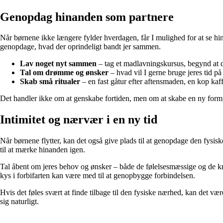
Genopdag hinanden som partnere
Når børnene ikke længere fylder hverdagen, får I mulighed for at se hin
genopdage, hvad der oprindeligt bandt jer sammen.
Lav noget nyt sammen
– tag et madlavningskursus, begynd at d
Tal om drømme og ønsker
– hvad vil I gerne bruge jeres tid på
Skab små ritualer
– en fast gåtur efter aftensmaden, en kop ka
Det handler ikke om at genskabe fortiden, men om at skabe en ny form fo
Intimitet og nærvær i en ny tid
Når børnene flytter, kan det også give plads til at genopdage den fysis
til at mærke hinanden igen.
Tal åbent om jeres behov og ønsker – både de følelsesmæssige og de kr
kys i forbifarten kan være med til at genopbygge forbindelsen.
Hvis det føles svært at finde tilbage til den fysiske nærhed, kan det væ
sig naturligt.