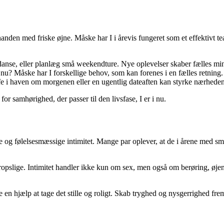
anden med friske øjne. Måske har I i årevis fungeret som et effektivt te
anse, eller planlæg små weekendture. Nye oplevelser skaber fælles min
 nu? Måske har I forskellige behov, som kan forenes i en fælles retning.
ffe i haven om morgenen eller en ugentlig dateaften kan styrke nærheden
r samhørighed, der passer til den livsfase, I er i nu.
ke og følelsesmæssige intimitet. Mange par oplever, at de i årene med sm
opslige. Intimitet handler ikke kun om sex, men også om berøring, øje
re en hjælp at tage det stille og roligt. Skab tryghed og nysgerrighed fr