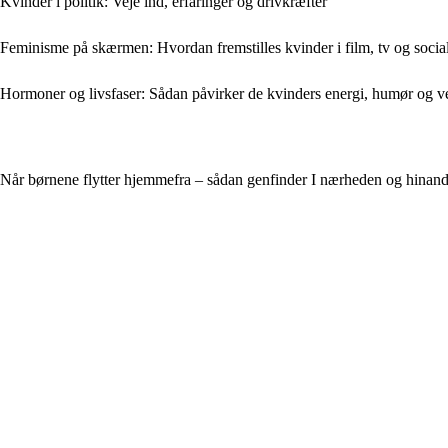
Kvinder i politik: Veje ind, erfaringer og drivkræfter
Feminisme på skærmen: Hvordan fremstilles kvinder i film, tv og socia
Hormoner og livsfaser: Sådan påvirker de kvinders energi, humør og v
Når børnene flytter hjemmefra – sådan genfinder I nærheden og hinan