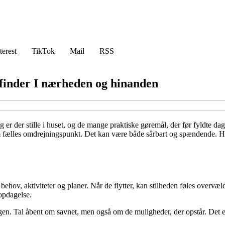
terest
TikTok
Mail
RSS
finder I nærheden og hinanden
er der stille i huset, og de mange praktiske gøremål, der før fyldte dag
om fælles omdrejningspunkt. Det kan være både sårbart og spændende. Her
ehov, aktiviteter og planer. Når de flytter, kan stilheden føles overvæld
opdagelse.
ingen. Tal åbent om savnet, men også om de muligheder, der opstår. Det e