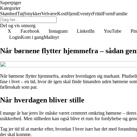
Superpiger
Kategorier
Skønhed
Tøj
Smykker
Velvære
Kost
Hjem
Eventyr
Fritid
Form
Familie
Del og vis omsorg
X
Facebook
Instagram
LinkedIn
YouTube
Pin
Login
Kom i gang
Mailnyt
Når børnene flytter hjemmefra – sådan gen
Når børnene flytter hjemmefra, ændrer hverdagen sig markant. Pludselig 
fase i livet – en tid, hvor de igen skal finde hinanden uden børnene s
fællesskab som par.
Når hverdagen bliver stille
I mange år har jeres liv måske været centreret omkring børnene – deres b
usikkerhed. Men stilheden kan også blive et rum for fordybelse og gen
Tag jer tid til at mærke efter, hvordan I hver især har det med forandr
der skal komme.