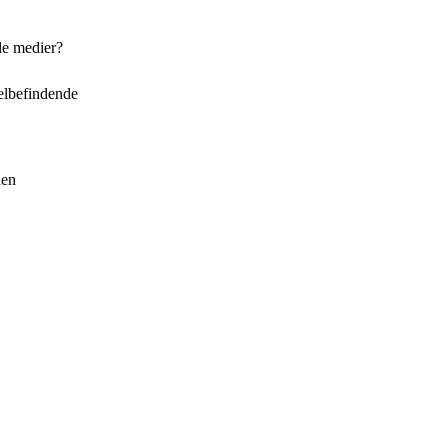
le medier?
elbefindende
den