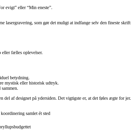
For evigt” eller “Min eneste”.
lasergravering, som gør det muligt at indfange selv den fineste skrift 
eller fælles oplevelser.
iduel betydning.
re mystisk eller historisk udtryk.
id sammen.
del af designet på ydersiden. Det vigtigste er, at det føles ægte for jer.
koordinering samlet ét sted
bryllupsbudgettet