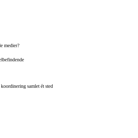
le medier?
elbefindende
koordinering samlet ét sted