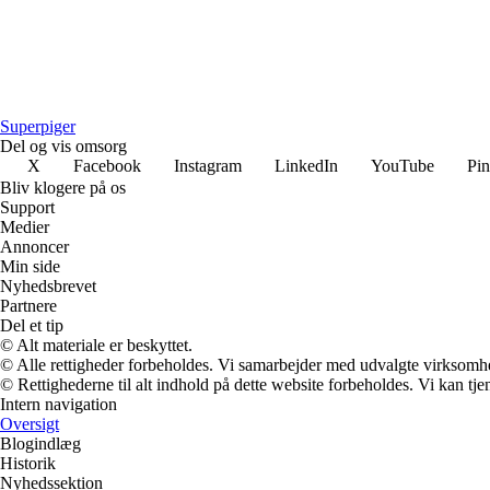
Superpiger
Del og vis omsorg
X
Facebook
Instagram
LinkedIn
YouTube
Pin
Bliv klogere på os
Support
Medier
Annoncer
Min side
Nyhedsbrevet
Partnere
Del et tip
© Alt materiale er beskyttet.
© Alle rettigheder forbeholdes. Vi samarbejder med udvalgte virksomhed
© Rettighederne til alt indhold på dette website forbeholdes. Vi kan t
Intern navigation
Oversigt
Blogindlæg
Historik
Nyhedssektion