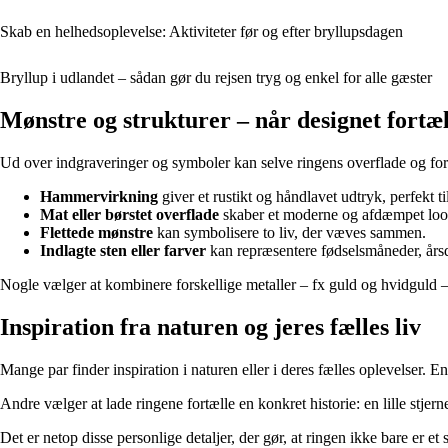
Skab en helhedsoplevelse: Aktiviteter før og efter bryllupsdagen
Bryllup i udlandet – sådan gør du rejsen tryg og enkel for alle gæster
Mønstre og strukturer – når designet fortæl
Ud over indgraveringer og symboler kan selve ringens overflade og for
Hammervirkning
giver et rustikt og håndlavet udtryk, perfekt ti
Mat eller børstet overflade
skaber et moderne og afdæmpet loo
Flettede mønstre
kan symbolisere to liv, der væves sammen.
Indlagte sten eller farver
kan repræsentere fødselsmåneder, årsd
Nogle vælger at kombinere forskellige metaller – fx guld og hvidguld –
Inspiration fra naturen og jeres fælles liv
Mange par finder inspiration i naturen eller i deres fælles oplevelser
Andre vælger at lade ringene fortælle en konkret historie: en lille stjerne
Det er netop disse personlige detaljer, der gør, at ringen ikke bare er e