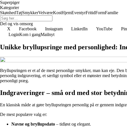
Superpiger
Kategorier
Skønhed
Tøj
Smykker
Velvære
Kost
Hjem
Eventyr
Fritid
Form
Familie
Del og vis omsorg
X
Facebook
Instagram
LinkedIn
YouTube
Pin
Login
Kom i gang
Mailnyt
Unikke bryllupsringe med personlighed: In
Bryllupsringen er et af de mest personlige smykker, man kan eje. Den 
personlig indgravering, et særligt symbol eller et mønster med betydning 
personligt præg.
Indgraveringer – små ord med stor betydni
En klassisk måde at gøre bryllupsringen personlig på er gennem indgrave
De mest populære valg er:
Navne og bryllupsdato
– tidløst og elegant.