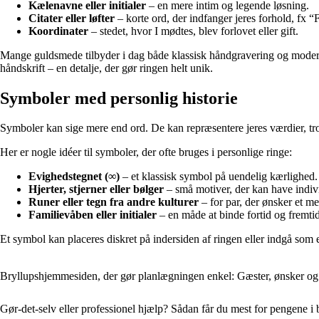
Kælenavne eller initialer
– en mere intim og legende løsning.
Citater eller løfter
– korte ord, der indfanger jeres forhold, fx “
Koordinater
– stedet, hvor I mødtes, blev forlovet eller gift.
Mange guldsmede tilbyder i dag både klassisk håndgravering og moderne 
håndskrift – en detalje, der gør ringen helt unik.
Symboler med personlig historie
Symboler kan sige mere end ord. De kan repræsentere jeres værdier, tro 
Her er nogle idéer til symboler, der ofte bruges i personlige ringe:
Evighedstegnet (∞)
– et klassisk symbol på uendelig kærlighed.
Hjerter, stjerner eller bølger
– små motiver, der kan have indiv
Runer eller tegn fra andre kulturer
– for par, der ønsker et me
Familievåben eller initialer
– en måde at binde fortid og fremt
Et symbol kan placeres diskret på indersiden af ringen eller indgå som en 
Bryllupshjemmesiden, der gør planlægningen enkel: Gæster, ønsker og 
Gør-det-selv eller professionel hjælp? Sådan får du mest for pengene i 