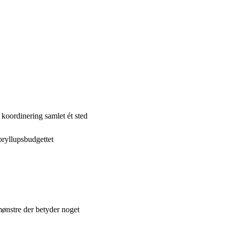
koordinering samlet ét sted
bryllupsbudgettet
ønstre der betyder noget