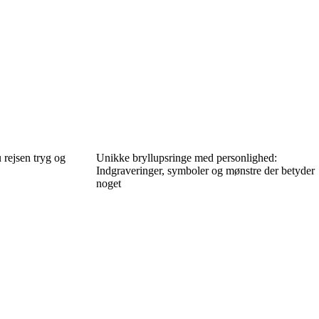
 rejsen tryg og
Unikke bryllupsringe med personlighed:
Indgraveringer, symboler og mønstre der betyder
noget