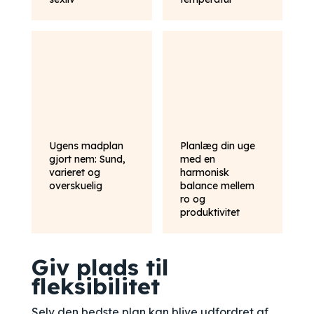
Ugens madplan
Planlæg din uge
gjort nem: Sund,
med en
varieret og
harmonisk
overskuelig
balance mellem
ro og
produktivitet
Giv plads til
fleksibilitet
Selv den bedste plan kan blive udfordret af