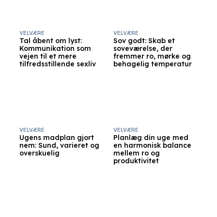
VELVÆRE
VELVÆRE
Tal åbent om lyst:
Sov godt: Skab et
Kommunikation som
soveværelse, der
vejen til et mere
fremmer ro, mørke og
tilfredsstillende sexliv
behagelig temperatur
VELVÆRE
VELVÆRE
Ugens madplan gjort
Planlæg din uge med
nem: Sund, varieret og
en harmonisk balance
overskuelig
mellem ro og
produktivitet