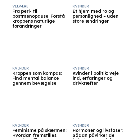
VELVÆRE
KVINDER
Fra peri- til
Et hjem med ro og
postmenopause: Forstå
personlighed – uden
kroppens naturlige
store ændringer
forandringer
KVINDER
KVINDER
Kroppen som kompas:
Kvinder i politik: Veje
Find mental balance
ind, erfaringer og
gennem bevægelse
drivkræfter
KVINDER
KVINDER
Feminisme på skærmen:
Hormoner og livsfaser:
Hvordan fremstilles
Sådan påvirker de