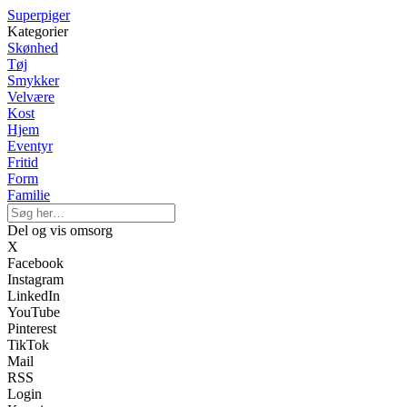
Superpiger
Kategorier
Skønhed
Tøj
Smykker
Velvære
Kost
Hjem
Eventyr
Fritid
Form
Familie
Del og vis omsorg
X
Facebook
Instagram
LinkedIn
YouTube
Pinterest
TikTok
Mail
RSS
Login