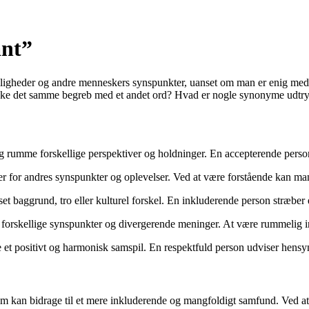
ant”
elligheder og andre menneskers synspunkter, uanset om man er enig med 
ykke det samme begreb med et andet ord? Hvad er nogle synonyme udtryk
 rumme forskellige perspektiver og holdninger. En accepterende person 
 for andres synspunkter og oplevelser. Ved at være forstående kan man s
et baggrund, tro eller kulturel forskel. En inkluderende person stræber 
 til forskellige synspunkter og divergerende meninger. At være rummelig
e et positivt og harmonisk samspil. En respektfuld person udviser hens
som kan bidrage til et mere inkluderende og mangfoldigt samfund. Ved a