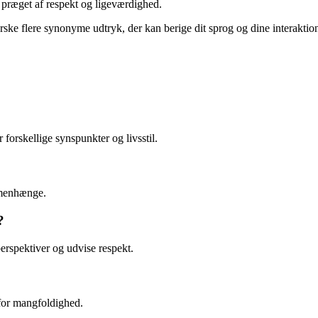
 præget af respekt og ligeværdighed.
forske flere synonyme udtryk, der kan berige dit sprog og dine interakt
forskellige synspunkter og livsstil.
mmenhænge.
?
perspektiver og udvise respekt.
for mangfoldighed.