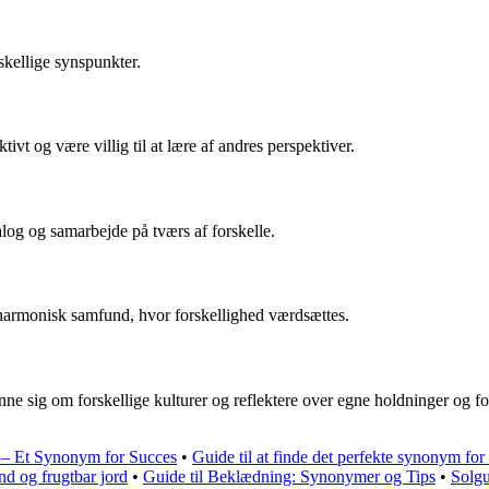
skellige synspunkter.
vt og være villig til at lære af andres perspektiver.
alog og samarbejde på tværs af forskelle.
g harmonisk samfund, hvor forskellighed værdsættes.
ne sig om forskellige kulturer og reflektere over egne holdninger og fo
ig – Et Synonym for Succes
•
Guide til at finde det perfekte synonym for
nd og frugtbar jord
•
Guide til Beklædning: Synonymer og Tips
•
Solgu