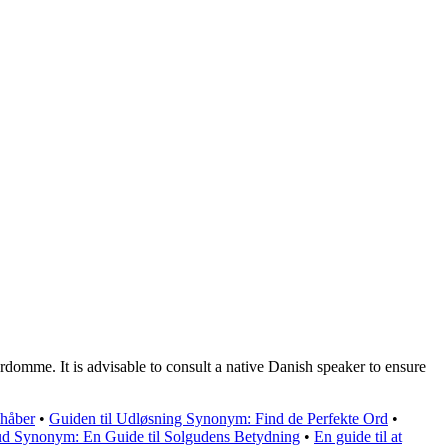
rdomme. It is advisable to consult a native Danish speaker to ensure
 håber
•
Guiden til Udløsning Synonym: Find de Perfekte Ord
•
d Synonym: En Guide til Solgudens Betydning
•
En guide til at