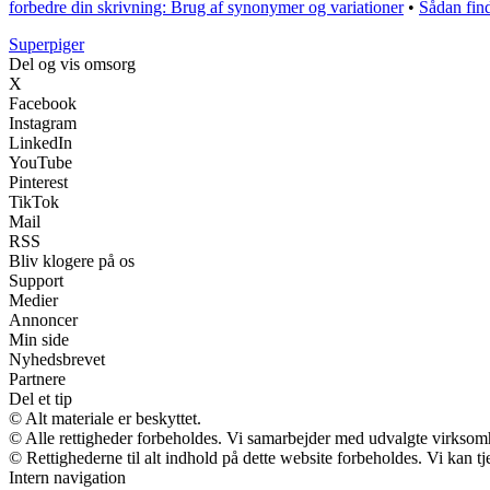
forbedre din skrivning: Brug af synonymer og variationer
•
Sådan find
Superpiger
Del og vis omsorg
X
Facebook
Instagram
LinkedIn
YouTube
Pinterest
TikTok
Mail
RSS
Bliv klogere på os
Support
Medier
Annoncer
Min side
Nyhedsbrevet
Partnere
Del et tip
© Alt materiale er beskyttet.
© Alle rettigheder forbeholdes. Vi samarbejder med udvalgte virksomh
© Rettighederne til alt indhold på dette website forbeholdes. Vi kan 
Intern navigation