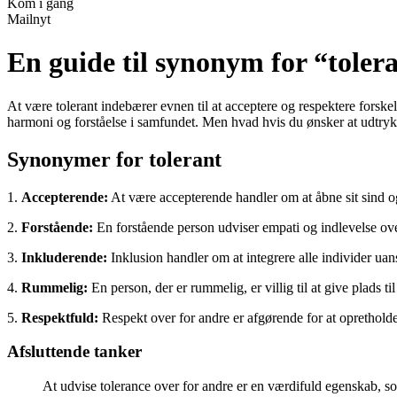
Kom i gang
Mailnyt
En guide til synonym for “toler
At være tolerant indebærer evnen til at acceptere og respektere forsk
harmoni og forståelse i samfundet. Men hvad hvis du ønsker at udtr
Synonymer for tolerant
1.
Accepterende:
At være accepterende handler om at åbne sit sind og
2.
Forstående:
En forstående person udviser empati og indlevelse over
3.
Inkluderende:
Inklusion handler om at integrere alle individer uans
4.
Rummelig:
En person, der er rummelig, er villig til at give plads
5.
Respektfuld:
Respekt over for andre er afgørende for at oprethold
Afsluttende tanker
At udvise tolerance over for andre er en værdifuld egenskab, 