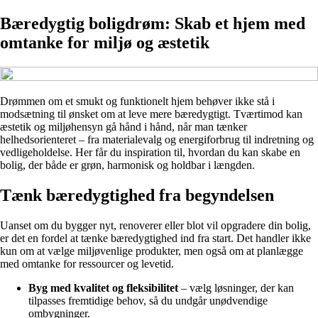
Bæredygtig boligdrøm: Skab et hjem med
omtanke for miljø og æstetik
Drømmen om et smukt og funktionelt hjem behøver ikke stå i
modsætning til ønsket om at leve mere bæredygtigt. Tværtimod kan
æstetik og miljøhensyn gå hånd i hånd, når man tænker
helhedsorienteret – fra materialevalg og energiforbrug til indretning og
vedligeholdelse. Her får du inspiration til, hvordan du kan skabe en
bolig, der både er grøn, harmonisk og holdbar i længden.
Tænk bæredygtighed fra begyndelsen
Uanset om du bygger nyt, renoverer eller blot vil opgradere din bolig,
er det en fordel at tænke bæredygtighed ind fra start. Det handler ikke
kun om at vælge miljøvenlige produkter, men også om at planlægge
med omtanke for ressourcer og levetid.
Byg med kvalitet og fleksibilitet
– vælg løsninger, der kan
tilpasses fremtidige behov, så du undgår unødvendige
ombygninger.