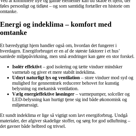
Ved at kombinere nye og gamle elementer kan du skabe et hjem, der
føles personligt og tidløst – og som samtidig fortæller en historie om
omtanke.
Energi og indeklima – komfort med
omtanke
Et bæredygtigt hjem handler også om, hvordan det fungerer i
hverdagen. Energiforbruget er en af de største faktorer i et hus’
samlede miljøpåvirkning, men små ændringer kan gøre en stor forskel.
Isolér effektivt
– god isolering og tætte vinduer mindsker
varmetab og giver et mere stabilt indeklima.
Udnyt naturligt lys og ventilation
– store vinduer mod syd og
mulighed for gennemtræk reducerer behovet for kunstig
belysning og mekanisk ventilation.
Vælg energieffektive løsninger
– varmepumper, solceller og
LED-belysning kan hurtigt tjene sig ind både økonomisk og
miljømæssigt.
Et sundt indeklima er lige så vigtigt som lavt energiforbrug. Undgå
materialer, der afgiver skadelige stoffer, og sørg for god udluftning –
det gavner både helbred og trivsel.