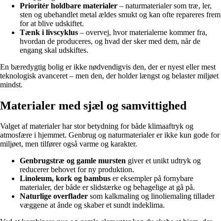
Prioritér holdbare materialer
– naturmaterialer som træ, ler,
sten og ubehandlet metal ældes smukt og kan ofte repareres frem
for at blive udskiftet.
Tænk i livscyklus
– overvej, hvor materialerne kommer fra,
hvordan de produceres, og hvad der sker med dem, når de
engang skal udskiftes.
En bæredygtig bolig er ikke nødvendigvis den, der er nyest eller mest
teknologisk avanceret – men den, der holder længst og belaster miljøet
mindst.
Materialer med sjæl og samvittighed
Valget af materialer har stor betydning for både klimaaftryk og
atmosfære i hjemmet. Genbrug og naturmaterialer er ikke kun gode for
miljøet, men tilfører også varme og karakter.
Genbrugstræ og gamle mursten
giver et unikt udtryk og
reducerer behovet for ny produktion.
Linoleum, kork og bambus
er eksempler på fornybare
materialer, der både er slidstærke og behagelige at gå på.
Naturlige overflader
som kalkmaling og linoliemaling tillader
væggene at ånde og skaber et sundt indeklima.