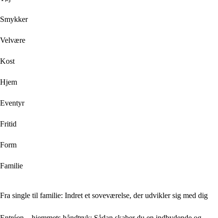
Smykker
Velvære
Kost
Hjem
Eventyr
Fritid
Form
Familie
Fra single til familie: Indret et soveværelse, der udvikler sig med dig
Entréen – hjemmets håndtryk: Sådan skaber du en indbydende og