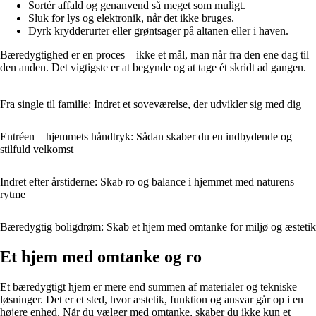
Sortér affald og genanvend så meget som muligt.
Sluk for lys og elektronik, når det ikke bruges.
Dyrk krydderurter eller grøntsager på altanen eller i haven.
Bæredygtighed er en proces – ikke et mål, man når fra den ene dag til
den anden. Det vigtigste er at begynde og at tage ét skridt ad gangen.
Fra single til familie: Indret et soveværelse, der udvikler sig med dig
Entréen – hjemmets håndtryk: Sådan skaber du en indbydende og
stilfuld velkomst
Indret efter årstiderne: Skab ro og balance i hjemmet med naturens
rytme
Bæredygtig boligdrøm: Skab et hjem med omtanke for miljø og æstetik
Et hjem med omtanke og ro
Et bæredygtigt hjem er mere end summen af materialer og tekniske
løsninger. Det er et sted, hvor æstetik, funktion og ansvar går op i en
højere enhed. Når du vælger med omtanke, skaber du ikke kun et