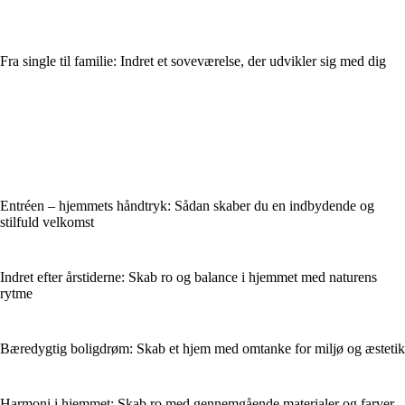
Fra single til familie: Indret et soveværelse, der udvikler sig med dig
Entréen – hjemmets håndtryk: Sådan skaber du en indbydende og
stilfuld velkomst
Indret efter årstiderne: Skab ro og balance i hjemmet med naturens
rytme
Bæredygtig boligdrøm: Skab et hjem med omtanke for miljø og æstetik
Harmoni i hjemmet: Skab ro med gennemgående materialer og farver