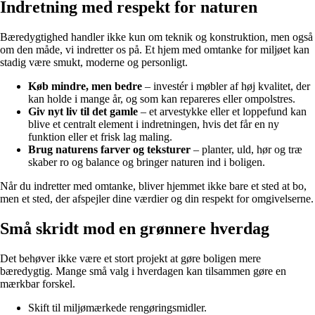
Indretning med respekt for naturen
Bæredygtighed handler ikke kun om teknik og konstruktion, men også
om den måde, vi indretter os på. Et hjem med omtanke for miljøet kan
stadig være smukt, moderne og personligt.
Køb mindre, men bedre
– investér i møbler af høj kvalitet, der
kan holde i mange år, og som kan repareres eller ompolstres.
Giv nyt liv til det gamle
– et arvestykke eller et loppefund kan
blive et centralt element i indretningen, hvis det får en ny
funktion eller et frisk lag maling.
Brug naturens farver og teksturer
– planter, uld, hør og træ
skaber ro og balance og bringer naturen ind i boligen.
Når du indretter med omtanke, bliver hjemmet ikke bare et sted at bo,
men et sted, der afspejler dine værdier og din respekt for omgivelserne.
Små skridt mod en grønnere hverdag
Det behøver ikke være et stort projekt at gøre boligen mere
bæredygtig. Mange små valg i hverdagen kan tilsammen gøre en
mærkbar forskel.
Skift til miljømærkede rengøringsmidler.