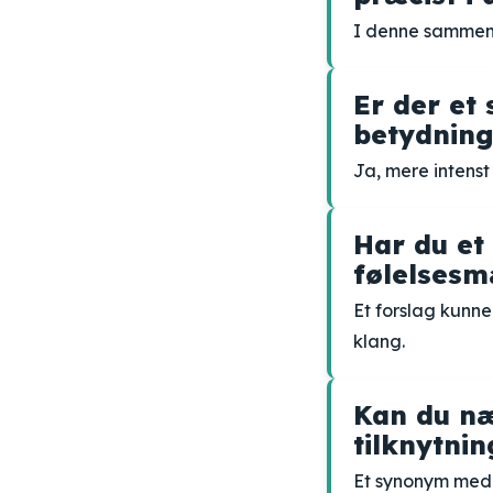
I denne sammen
Er der et
betydning
Ja, mere intens
Har du et
følelsesm
Et forslag kunn
klang.
Kan du n
tilknytnin
Et synonym med e