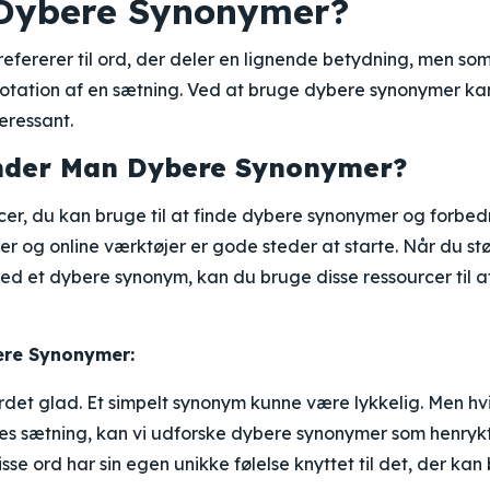
Dybere Synonymer?
efererer til ord, der deler en lignende betydning, men so
nnotation af en sætning. Ved at bruge dybere synonymer k
eressant.
nder Man Dybere Synonymer?
rcer, du kan bruge til at finde dybere synonymer og forbed
r og online værktøjer er gode steder at starte. Når du st
med et dybere synonym, kan du bruge disse ressourcer til 
ere Synonymer:
ordet glad. Et simpelt synonym kunne være lykkelig. Men hvis
es sætning, kan vi udforske dybere synonymer som henrykt,
isse ord har sin egen unikke følelse knyttet til det, der kan