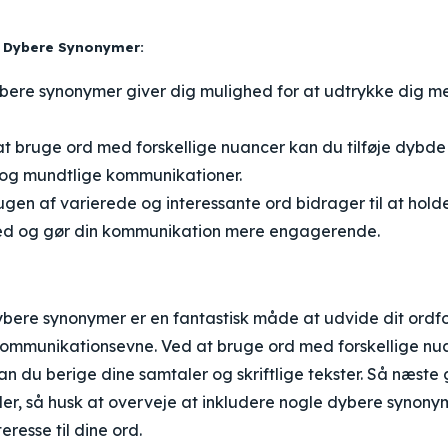
e Dybere Synonymer:
ere synonymer giver dig mulighed for at udtrykke dig me
t bruge ord med forskellige nuancer kan du tilføje dybde 
e og mundtlige kommunikationer.
gen af varierede og interessante ord bidrager til at hold
 og gør din kommunikation mere engagerende.
ybere synonymer er en fantastisk måde at udvide dit ordf
kommunikationsevne. Ved at bruge ord med forskellige nu
n du berige dine samtaler og skriftlige tekster. Så næste
taler, så husk at overveje at inkludere nogle dybere synony
nteresse til dine ord.