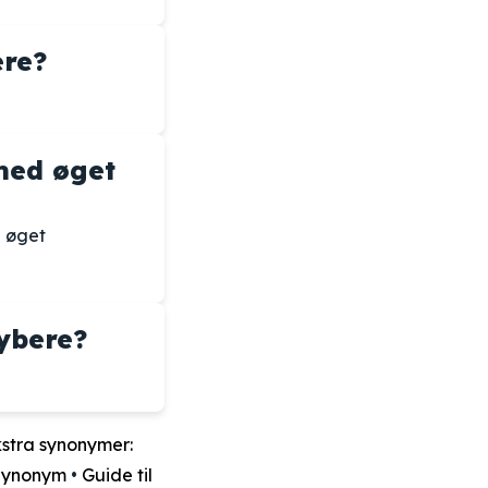
ere?
 med øget
 øget
ybere?
stra synonymer:
 Synonym
•
Guide til