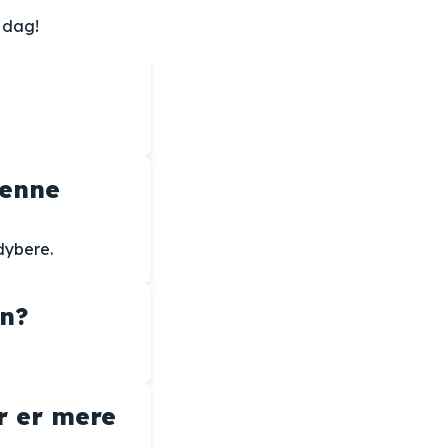
 dag!
denne
dybere.
en?
r er mere