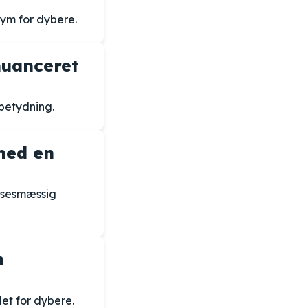
ym for dybere.
nuanceret
betydning.
 med en
elsesmæssig
n
det for dybere.