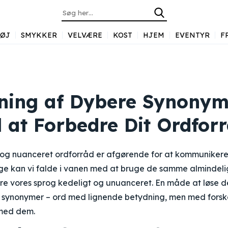
TØJ
SMYKKER
VELVÆRE
KOST
HJEM
EVENTYR
F
ning af Dybere Synonym
l at Forbedre Dit Ordfor
t og nuanceret ordforråd er afgørende for at kommunikere
ge kan vi falde i vanen med at bruge de samme almindeli
øre vores sprog kedeligt og unuanceret. En måde at løse 
 synonymer – ord med lignende betydning, men med forsk
 med dem.