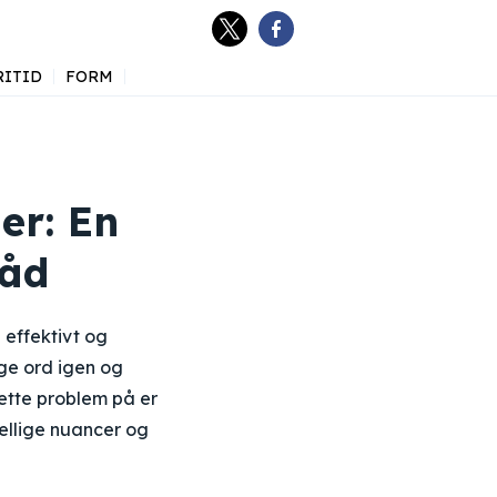
RITID
FORM
er: En
råd
 effektivt og
ge ord igen og
dette problem på er
ellige nuancer og