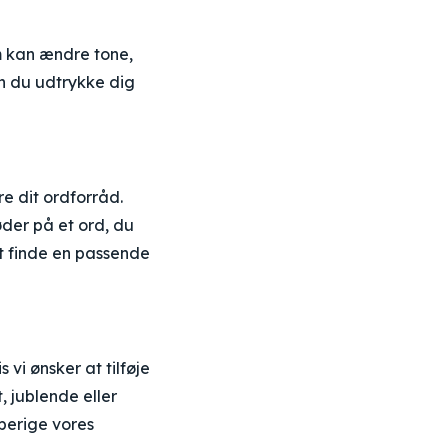
m kan ændre tone,
an du udtrykke dig
re dit ordforråd.
øder på et ord, du
at finde en passende
 vi ønsker at tilføje
 jublende eller
 berige vores