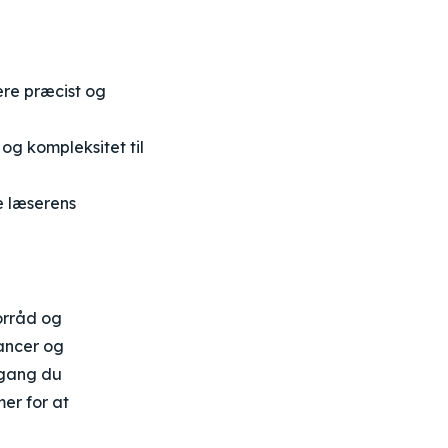
re præcist og
og kompleksitet til
e læserens
orråd og
ancer og
 gang du
mer for at