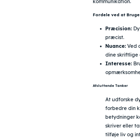
kommunikation.
Fordele ved at Brug
Præcision:
Dyb
præcist.
Nuance:
Ved a
dine skriftlig
Interesse:
Bru
opmærksomhed
Afsluttende Tanker
At udforske d
forbedre din 
betydninger ka
skriver eller 
tilføje liv og i