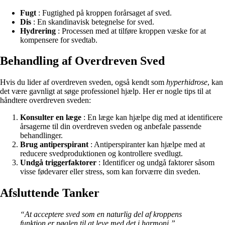
Fugt
: Fugtighed på kroppen forårsaget af sved.
Dis
: En skandinavisk betegnelse for sved.
Hydrering
: Processen med at tilføre kroppen væske for at
kompensere for svedtab.
Behandling af Overdreven Sved
Hvis du lider af overdreven sveden, også kendt som
hyperhidrose
, kan
det være gavnligt at søge professionel hjælp. Her er nogle tips til at
håndtere overdreven sveden:
Konsulter en læge
: En læge kan hjælpe dig med at identificere
årsagerne til din overdreven sveden og anbefale passende
behandlinger.
Brug antiperspirant
: Antiperspiranter kan hjælpe med at
reducere svedproduktionen og kontrollere svedlugt.
Undgå triggerfaktorer
: Identificer og undgå faktorer såsom
visse fødevarer eller stress, som kan forværre din sveden.
Afsluttende Tanker
“At acceptere sved som en naturlig del af kroppens
funktion er nøglen til at leve med det i harmoni.”