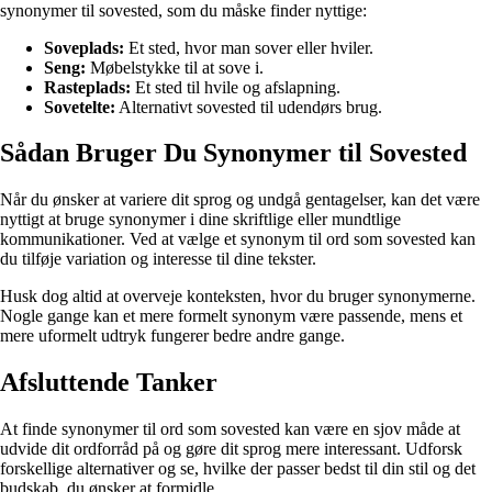
synonymer til sovested, som du måske finder nyttige:
Soveplads:
Et sted, hvor man sover eller hviler.
Seng:
Møbelstykke til at sove i.
Rasteplads:
Et sted til hvile og afslapning.
Sovetelte:
Alternativt sovested til udendørs brug.
Sådan Bruger Du Synonymer til Sovested
Når du ønsker at variere dit sprog og undgå gentagelser, kan det være
nyttigt at bruge synonymer i dine skriftlige eller mundtlige
kommunikationer. Ved at vælge et synonym til ord som sovested kan
du tilføje variation og interesse til dine tekster.
Husk dog altid at overveje konteksten, hvor du bruger synonymerne.
Nogle gange kan et mere formelt synonym være passende, mens et
mere uformelt udtryk fungerer bedre andre gange.
Afsluttende Tanker
At finde synonymer til ord som sovested kan være en sjov måde at
udvide dit ordforråd på og gøre dit sprog mere interessant. Udforsk
forskellige alternativer og se, hvilke der passer bedst til din stil og det
budskab, du ønsker at formidle.