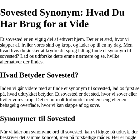
Sovested Synonym: Hvad Du
Har Brug for at Vide
Et sovested er en vigtig del af ethvert hjem. Det er et sted, hvor vi
slapper af, hviler vores sind og krop, og lader op til en ny dag. Men
hvad hvis du ønsker at krydre dit sprog lidt og finde et synonym til
sovested? Lad os udforske dette emne nærmere og se, hvilke
alternativer der findes.
Hvad Betyder Sovested?
Inden vi går videre med at finde et synonym til sovested, lad os først se
på, hvad udtrykket betyder. Et sovested er det sted, hvor vi sover eller
hviler vores krop. Det er normalt forbundet med en seng eller en
behagelig overflade, hvor vi kan slappe af og sove.
Synonymer til Sovested
Når vi taler om synonyme ord til sovested, kan vi kigge på udtryk, der
beskriver det samme koncept, men på forskellige måder. Her er nogle