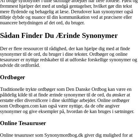
At bruge synonymer i dine skriftlige arbejder har flere fordele. Først og
fremmest hjælper det med at undgå gentagelser, hvilket gør din tekst
mere flydende og behagelig at læse. Derudover kan synonymer også
tilføje dybde og nuance til din kommunikation ved at præcisere eller
nuancere betydningen af det ord, du bruger.
Sådan Finder Du Ærinde Synonymer
Der er flere ressourcer til rådighed, der kan hjælpe dig med at finde
synonymer til de ord, du bruger i dine tekster. Ordbøger og online
tesauruser er nyttige redskaber til at udforske forskellige synonymer og
udvide dit ordforråd.
Ordbøger
Traditionelle trykte ordbøger som Den Danske Ordbog kan være en
pålidelig kilde til at finde ærinde synonymer til de ord, du ønsker at
erstatte eller diversificere i dine skriftlige arbejder. Online ordbøger
som Ordbogen.com kan også være nyttige, da de ofte angiver
synonymer og give eksempler på, hvordan de kan bruges i sætninger.
Online Tesauruser
Online tesauruser som Synonymordbog.dk giver dig mulighed for at