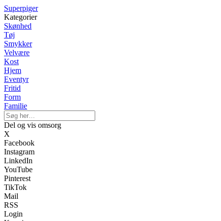
Superpiger
Kategorier
Skønhed
Tøj
Smykker
Velvære
Kost
Hjem
Eventyr
Fritid
Form
Familie
Del og vis omsorg
X
Facebook
Instagram
LinkedIn
YouTube
Pinterest
TikTok
Mail
RSS
Login