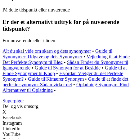
På dette tidspunkt eller nuværende
Er der et alternativt udtryk for på nuværende
tidspunkt?
For nuværende eller i tiden
Alt du skal vide om skarn og dets synonymer
•
Guide til
Synonymer: Udgave og dets Synonymer
•
Vejledning til at Finde
Det Perfekte Synonym til Bleg
•
Sådan Finder du Synonymer til
Igangværende
•
Guide til Synonym for at Besidde
•
Guide til at
Finde Synonymer til Knop
•
Hvordan Vælger du det Perfekte
Synonym?
•
Guide til Kimærer Synonym
•
Guide til at finde det
perfekte synonym: Sådan virker det
•
Opladning Synonym: Find
Alternativer til Opladning
•
Superpiger
Del og vis omsorg
X
Facebook
Instagram
LinkedIn
YouTube