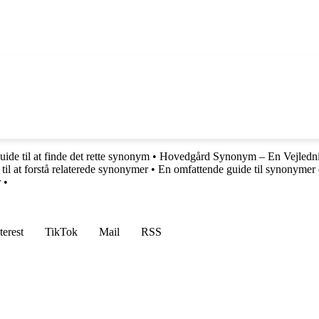
uide til at finde det rette synonym
•
Hovedgård Synonym – En Vejledn
til at forstå relaterede synonymer
•
En omfattende guide til synonymer 
r
•
terest
TikTok
Mail
RSS