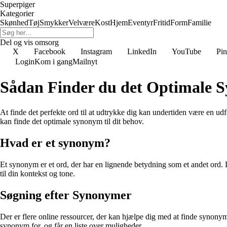
Superpiger
Kategorier
Skønhed
Tøj
Smykker
Velvære
Kost
Hjem
Eventyr
Fritid
Form
Familie
Del og vis omsorg
X
Facebook
Instagram
LinkedIn
YouTube
Pin
Login
Kom i gang
Mailnyt
Sådan Finder du det Optimale 
At finde det perfekte ord til at udtrykke dig kan undertiden være en 
kan finde det optimale synonym til dit behov.
Hvad er et synonym?
Et synonym er et ord, der har en lignende betydning som et andet ord. De
til din kontekst og tone.
Søgning efter Synonymer
Der er flere online ressourcer, der kan hjælpe dig med at finde synonyme
synonym for, og får en liste over muligheder.