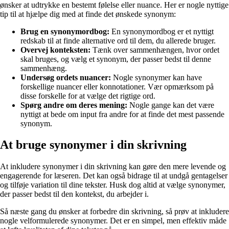
ønsker at udtrykke en bestemt følelse eller nuance. Her er nogle nyttige
tip til at hjælpe dig med at finde det ønskede synonym:
Brug en synonymordbog:
En synonymordbog er et nyttigt
redskab til at finde alternative ord til dem, du allerede bruger.
Overvej konteksten:
Tænk over sammenhængen, hvor ordet
skal bruges, og vælg et synonym, der passer bedst til denne
sammenhæng.
Undersøg ordets nuancer:
Nogle synonymer kan have
forskellige nuancer eller konnotationer. Vær opmærksom på
disse forskelle for at vælge det rigtige ord.
Spørg andre om deres mening:
Nogle gange kan det være
nyttigt at bede om input fra andre for at finde det mest passende
synonym.
At bruge synonymer i din skrivning
At inkludere synonymer i din skrivning kan gøre den mere levende og
engagerende for læseren. Det kan også bidrage til at undgå gentagelser
og tilføje variation til dine tekster. Husk dog altid at vælge synonymer,
der passer bedst til den kontekst, du arbejder i.
Så næste gang du ønsker at forbedre din skrivning, så prøv at inkludere
nogle velformulerede synonymer. Det er en simpel, men effektiv måde