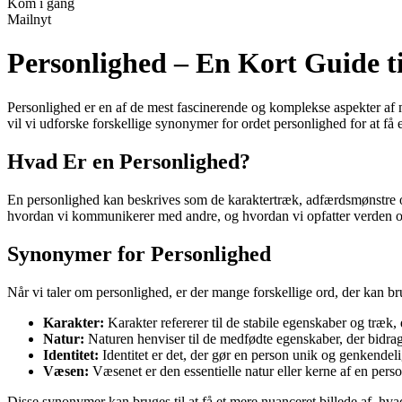
Kom i gang
Mailnyt
Personlighed – En Kort Guide 
Personlighed er en af de mest fascinerende og komplekse aspekter af m
vil vi udforske forskellige synonymer for ordet personlighed for at få 
Hvad Er en Personlighed?
En personlighed kan beskrives som de karaktertræk, adfærdsmønstre og 
hvordan vi kommunikerer med andre, og hvordan vi opfatter verden o
Synonymer for Personlighed
Når vi taler om personlighed, er der mange forskellige ord, der kan b
Karakter:
Karakter refererer til de stabile egenskaber og træk,
Natur:
Naturen henviser til de medfødte egenskaber, der bidrag
Identitet:
Identitet er det, der gør en person unik og genkendeli
Væsen:
Væsenet er den essentielle natur eller kerne af en pers
Disse synonymer kan bruges til at få et mere nuanceret billede af, hva