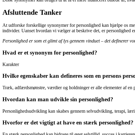
Afsluttende Tanker
At udforske forskellige synonymer for personlighed kan hjælpe os me
individer. Uanset hvordan vi vælger at beskrive det, er personlighed e
Personlighed er som et glimt af lys gennem vinduet – det definerer vore
Hvad er et synonym for personlighed?
Karakter
Hvilke egenskaber kan defineres som en persons pers
Træk, adfærdsmønstre, værdier og holdninger er alle elementer af en 
Hvordan kan man udvikle sin personlighed?
Personlighedsudvikling kan skabes gennem selvudvikling, terapi, læri
Hvorfor er det vigtigt at have en stærk personlighed?
En stærk personlighed kan bidrage til øget selvtillid, succes i karrier