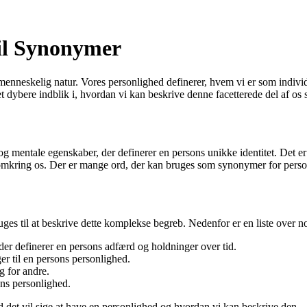
til Synonymer
enneskelig natur. Vores personlighed definerer, hvem vi er som individ
et dybere indblik i, hvordan vi kan beskrive denne facetterede del af os s
mentale egenskaber, der definerer en persons unikke identitet. Det er v
mkring os. Der er mange ord, der kan bruges som synonymer for person
ruges til at beskrive dette komplekse begreb. Nedenfor er en liste over 
 der definerer en persons adfærd og holdninger over tid.
er til en persons personlighed.
g for andre.
ons personlighed.
d det vil sige at have en personlighed og hvordan vi kan beskrive den.