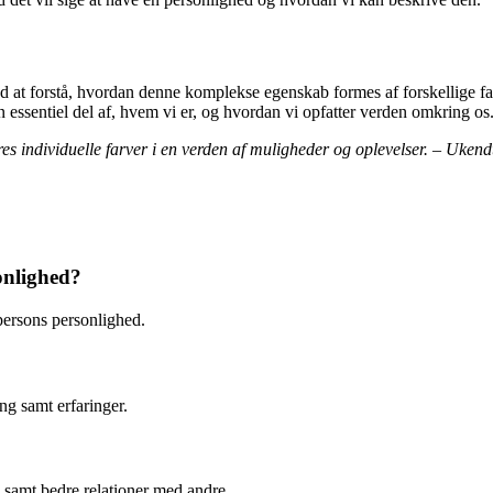
d at forstå, hvordan denne komplekse egenskab formes af forskellige f
n essentiel del af, hvem vi er, og hvordan vi opfatter verden omkring os
s individuelle farver i en verden af ​​muligheder og oplevelser. – Ukendt
onlighed?
persons personlighed.
ng samt erfaringer.
en samt bedre relationer med andre.