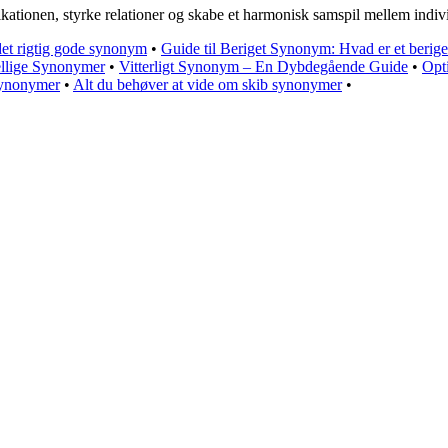
ationen, styrke relationer og skabe et harmonisk samspil mellem indivi
 det rigtig gode synonym
•
Guide til Beriget Synonym: Hvad er et berig
ellige Synonymer
•
Vitterligt Synonym – En Dybdegående Guide
•
Opt
Synonymer
•
Alt du behøver at vide om skib synonymer
•