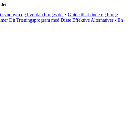
der.
et synonym og hvordan bruges det
•
Guide til at finde og bruge
imer Dit Træningsprogram med Disse Effektive Alternativer
•
En