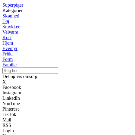
Superpiger
Kategorier
Skønhed
Tøj
Smykker
Velvære
Kost
Hjem
Eventyr
Fritid
Form
Familie
Del og vis omsorg
X
Facebook
Instagram
LinkedIn
YouTube
Pinterest
TikTok
Mail
RSS
Login