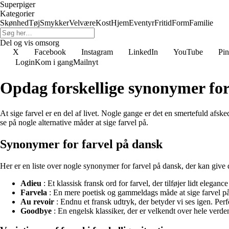
Superpiger
Kategorier
Skønhed
Tøj
Smykker
Velvære
Kost
Hjem
Eventyr
Fritid
Form
Familie
Del og vis omsorg
X
Facebook
Instagram
LinkedIn
YouTube
Pin
Login
Kom i gang
Mailnyt
Opdag forskellige synonymer for
At sige farvel er en del af livet. Nogle gange er det en smertefuld afsk
se på nogle alternative måder at sige farvel på.
Synonymer for farvel på dansk
Her er en liste over nogle synonymer for farvel på dansk, der kan give d
Adieu
: Et klassisk fransk ord for farvel, der tilføjer lidt elegance
Farvela
: En mere poetisk og gammeldags måde at sige farvel på, 
Au revoir
: Endnu et fransk udtryk, der betyder vi ses igen. Perf
Goodbye
: En engelsk klassiker, der er velkendt over hele verden o