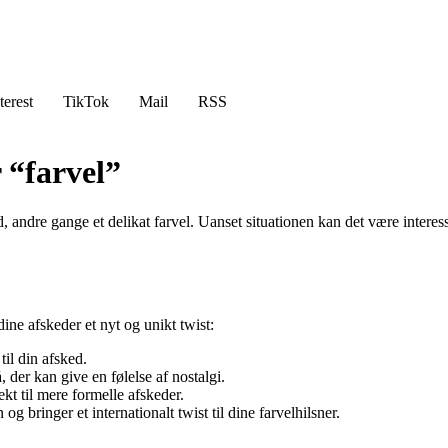
terest
TikTok
Mail
RSS
 “farvel”
ed, andre gange et delikat farvel. Uanset situationen kan det være intere
ine afskeder et nyt og unikt twist:
 til din afsked.
der kan give en følelse af nostalgi.
ekt til mere formelle afskeder.
g bringer et internationalt twist til dine farvelhilsner.