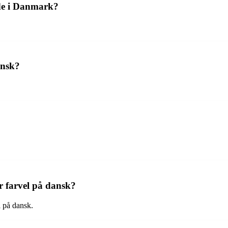
de i Danmark?
ansk?
or farvel på dansk?
l på dansk.