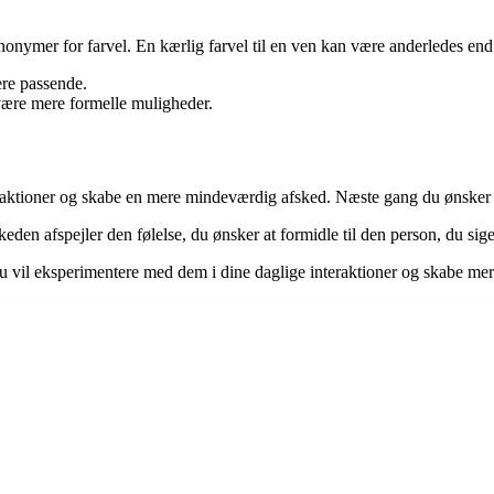
nymer for farvel. En kærlig farvel til en ven kan være anderledes end e
ere passende.
 være mere formelle muligheder.
interaktioner og skabe en mere mindeværdig afsked. Næste gang du ønsker 
eden afspejler den følelse, du ønsker at formidle til den person, du siger 
u vil eksperimentere med dem i dine daglige interaktioner og skabe mere