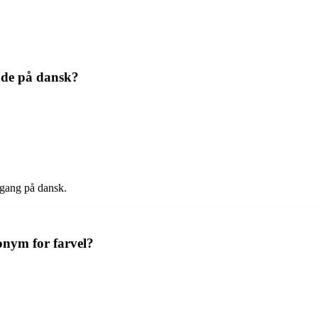
åde på dansk?
e gang på dansk.
nym for farvel?