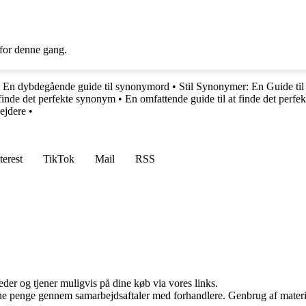
 for denne gang.
En dybdegående guide til synonymord
•
Stil Synonymer: En Guide til 
 finde det perfekte synonym
•
En omfattende guide til at finde det perfek
ejdere
•
terest
TikTok
Mail
RSS
er og tjener muligvis på dine køb via vores links.
jene penge gennem samarbejdsaftaler med forhandlere. Genbrug af materi