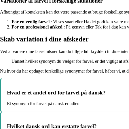
Variationer af farvel i forskellige situationer
Afhængigt af konteksten kan det være passende at bruge forskellige syno
For en venlig farvel
: Vi ses snart eller Ha det godt kan være m
For en professionel afsked
: På gensyn eller Tak for i dag kan
Skab variation i dine afskeder
Ved at variere dine farvelhilsner kan du tilføje lidt krydderi til dine 
Uanset hvilket synonym du vælger for farvel, er det vigtigt at afsk
Nu hvor du har opdaget forskellige synonymer for farvel, håber vi, at d
Hvad er et andet ord for farvel på dansk?
Et synonym for farvel på dansk er adieu.
Hvilket dansk ord kan erstatte farvel?