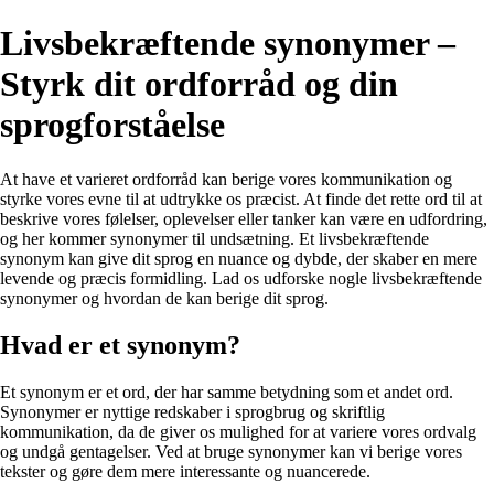
Livsbekræftende synonymer –
Styrk dit ordforråd og din
sprogforståelse
At have et varieret ordforråd kan berige vores kommunikation og
styrke vores evne til at udtrykke os præcist. At finde det rette ord til at
beskrive vores følelser, oplevelser eller tanker kan være en udfordring,
og her kommer synonymer til undsætning. Et livsbekræftende
synonym kan give dit sprog en nuance og dybde, der skaber en mere
levende og præcis formidling. Lad os udforske nogle livsbekræftende
synonymer og hvordan de kan berige dit sprog.
Hvad er et synonym?
Et synonym er et ord, der har samme betydning som et andet ord.
Synonymer er nyttige redskaber i sprogbrug og skriftlig
kommunikation, da de giver os mulighed for at variere vores ordvalg
og undgå gentagelser. Ved at bruge synonymer kan vi berige vores
tekster og gøre dem mere interessante og nuancerede.