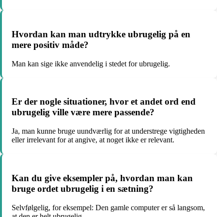
Hvordan kan man udtrykke ubrugelig på en
mere positiv måde?
Man kan sige ikke anvendelig i stedet for ubrugelig.
Er der nogle situationer, hvor et andet ord end
ubrugelig ville være mere passende?
Ja, man kunne bruge uundværlig for at understrege vigtigheden
eller irrelevant for at angive, at noget ikke er relevant.
Kan du give eksempler på, hvordan man kan
bruge ordet ubrugelig i en sætning?
Selvfølgelig, for eksempel: Den gamle computer er så langsom,
at den er helt ubrugelig.