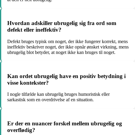
Hvordan adskiller ubrugelig sig fra ord som
defekt eller ineffektiv?
Defekt bruges typisk om noget, der ikke fungerer korrekt, mens
ineffektiv beskriver noget, der ikke opnår ønsket virkning, mens
ubrugelig blot betyder, at noget ikke kan bruges til noget.
Kan ordet ubrugelig have en positiv betydning i
visse kontekster?
I nogle tilfælde kan ubrugelig bruges humoristisk eller
sarkastisk som en overdrivelse af en situation.
Er der en nuancer forskel mellem ubrugelig og
overflødig?