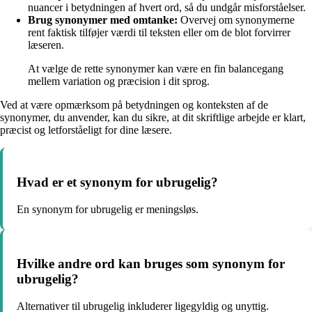
nuancer i betydningen af hvert ord, så du undgår misforståelser.
Brug synonymer med omtanke:
Overvej om synonymerne
rent faktisk tilføjer værdi til teksten eller om de blot forvirrer
læseren.
At vælge de rette synonymer kan være en fin balancegang
mellem variation og præcision i dit sprog.
Ved at være opmærksom på betydningen og konteksten af de
synonymer, du anvender, kan du sikre, at dit skriftlige arbejde er klart,
præcist og letforståeligt for dine læsere.
Hvad er et synonym for ubrugelig?
En synonym for ubrugelig er meningsløs.
Hvilke andre ord kan bruges som synonym for
ubrugelig?
Alternativer til ubrugelig inkluderer ligegyldig og unyttig.