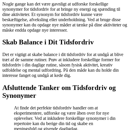
Nogle gange kan det være gavnligt at udforske forskellige
synonymer for tidsfordriv for at bringe ny energi og spænding til
dine aktiviteter. Et synonym for tidsfordriv kunne være
beskæftigelse, afveksling eller underholdning. Ved at bruge disse
synonymer kan du opdage nye måder at tænke på dine aktiviteter og
måske endda opdage nye interesser.
Skab Balance i Dit Tidsfordriv
Det er vigtigt at skabe balance i dit tidsfordriv for at undgå at blive
træt af de samme rutiner. Prøv at inkludere forskellige former for
tidsfordriv i din daglige rutine, såsom fysisk aktivitet, kreativ
udfoldelse og mental udfordring. På den måde kan du holde din
interesse fanget og undgå at kede dig.
Afsluttende Tanker om Tidsfordriv og
Synonymer
At finde det perfekte tidsfordriv handler om at
eksperimentere, udforske og være åben over for nye
oplevelser. Ved at inkludere forskellige synonymer i din
repertoire kan du berige din tid og skabe en
meningsfuld og givende dagligdag.