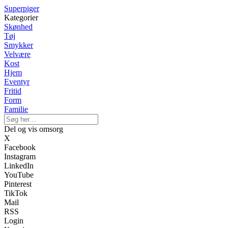
Superpiger
Kategorier
Skønhed
Tøj
Smykker
Velvære
Kost
Hjem
Eventyr
Fritid
Form
Familie
Del og vis omsorg
X
Facebook
Instagram
LinkedIn
YouTube
Pinterest
TikTok
Mail
RSS
Login