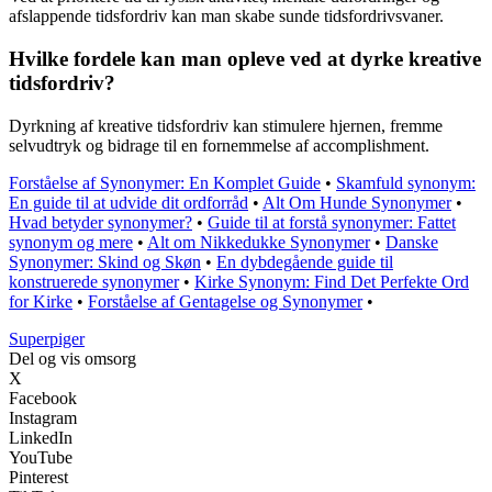
afslappende tidsfordriv kan man skabe sunde tidsfordrivsvaner.
Hvilke fordele kan man opleve ved at dyrke kreative
tidsfordriv?
Dyrkning af kreative tidsfordriv kan stimulere hjernen, fremme
selvudtryk og bidrage til en fornemmelse af accomplishment.
Forståelse af Synonymer: En Komplet Guide
•
Skamfuld synonym:
En guide til at udvide dit ordforråd
•
Alt Om Hunde Synonymer
•
Hvad betyder synonymer?
•
Guide til at forstå synonymer: Fattet
synonym og mere
•
Alt om Nikkedukke Synonymer
•
Danske
Synonymer: Skind og Skøn
•
En dybdegående guide til
konstruerede synonymer
•
Kirke Synonym: Find Det Perfekte Ord
for Kirke
•
Forståelse af Gentagelse og Synonymer
•
Superpiger
Del og vis omsorg
X
Facebook
Instagram
LinkedIn
YouTube
Pinterest