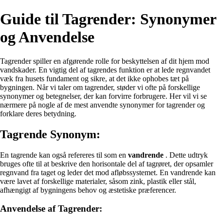
Guide til Tagrender: Synonymer
og Anvendelse
Tagrender spiller en afgørende rolle for beskyttelsen af dit hjem mod
vandskader. En vigtig del af tagrendes funktion er at lede regnvandet
væk fra husets fundament og sikre, at det ikke ophobes tæt på
bygningen. Når vi taler om tagrender, støder vi ofte på forskellige
synonymer og betegnelser, der kan forvirre forbrugere. Her vil vi se
nærmere på nogle af de mest anvendte synonymer for tagrender og
forklare deres betydning.
Tagrende Synonym:
En tagrende kan også refereres til som en
vandrende
. Dette udtryk
bruges ofte til at beskrive den horisontale del af tagrøret, der opsamler
regnvand fra taget og leder det mod afløbssystemet. En vandrende kan
være lavet af forskellige materialer, såsom zink, plastik eller stål,
afhængigt af bygningens behov og æstetiske præferencer.
Anvendelse af Tagrender: