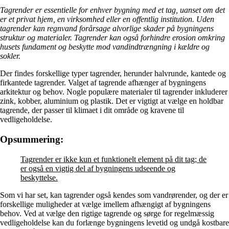
Tagrender er essentielle for enhver bygning med et tag, uanset om det
er et privat hjem, en virksomhed eller en offentlig institution. Uden
tagrender kan regnvand forårsage alvorlige skader på bygningens
struktur og materialer. Tagrender kan også forhindre erosion omkring
husets fundament og beskytte mod vandindtrængning i kældre og
sokler.
Der findes forskellige typer tagrender, herunder halvrunde, kantede og
firkantede tagrender. Valget af tagrende afhænger af bygningens
arkitektur og behov. Nogle populære materialer til tagrender inkluderer
zink, kobber, aluminium og plastik. Det er vigtigt at vælge en holdbar
tagrende, der passer til klimaet i dit område og kravene til
vedligeholdelse.
Opsummering:
Tagrender er ikke kun et funktionelt element på dit tag; de
er også en vigtig del af bygningens udseende og
beskyttelse.
Som vi har set, kan tagrender også kendes som vandrørender, og der er
forskellige muligheder at vælge imellem afhængigt af bygningens
behov. Ved at vælge den rigtige tagrende og sørge for regelmæssig
vedligeholdelse kan du forlænge bygningens levetid og undgå kostbare