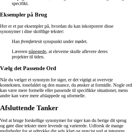
specifikt.
Eksempler på Brug
Her er et par eksempler på, hvordan du kan inkorporere disse
synonymer i dine skriftlige tekster:
Han
fremførte
sit synspunkt under mødet.
Læreren
påpegede
, at eleverne skulle aflevere deres
projekter til tiden.
Vælg det Passende Ord
Når du vælger et synonym for siger, er det vigtigt at overveje
konteksten, tonefaldet og den nuance, du ønsker at formidle. Nogle ord
kan være mere formelle eller passende til specifikke situationer, mens
andre kan være mere afslappede og uformelle.
Afsluttende Tanker
Ved at bruge forskellige synonymer for siger kan du berige dit sprog
og gøre dine tekster mere levende og varierede. Udforsk de mange
muligheder for at udtrykke dig selv klart og præcist ved at integrere