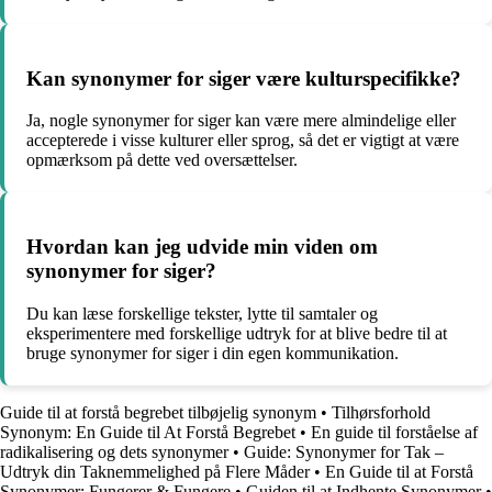
Kan synonymer for siger være kulturspecifikke?
Ja, nogle synonymer for siger kan være mere almindelige eller
accepterede i visse kulturer eller sprog, så det er vigtigt at være
opmærksom på dette ved oversættelser.
Hvordan kan jeg udvide min viden om
synonymer for siger?
Du kan læse forskellige tekster, lytte til samtaler og
eksperimentere med forskellige udtryk for at blive bedre til at
bruge synonymer for siger i din egen kommunikation.
Guide til at forstå begrebet tilbøjelig synonym
•
Tilhørsforhold
Synonym: En Guide til At Forstå Begrebet
•
En guide til forståelse af
radikalisering og dets synonymer
•
Guide: Synonymer for Tak –
Udtryk din Taknemmelighed på Flere Måder
•
En Guide til at Forstå
Synonymer: Fungerer & Fungere
•
Guiden til at Indhente Synonymer
•