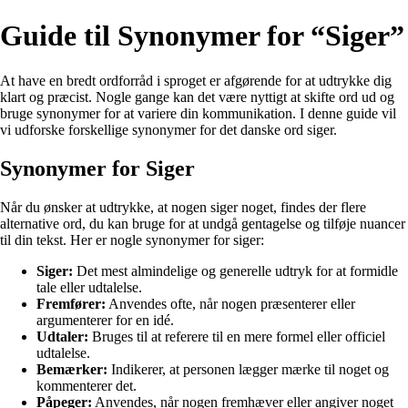
Guide til Synonymer for “Siger”
At have en bredt ordforråd i sproget er afgørende for at udtrykke dig
klart og præcist. Nogle gange kan det være nyttigt at skifte ord ud og
bruge synonymer for at variere din kommunikation. I denne guide vil
vi udforske forskellige synonymer for det danske ord siger.
Synonymer for Siger
Når du ønsker at udtrykke, at nogen siger noget, findes der flere
alternative ord, du kan bruge for at undgå gentagelse og tilføje nuancer
til din tekst. Her er nogle synonymer for siger:
Siger:
Det mest almindelige og generelle udtryk for at formidle
tale eller udtalelse.
Fremfører:
Anvendes ofte, når nogen præsenterer eller
argumenterer for en idé.
Udtaler:
Bruges til at referere til en mere formel eller officiel
udtalelse.
Bemærker:
Indikerer, at personen lægger mærke til noget og
kommenterer det.
Påpeger:
Anvendes, når nogen fremhæver eller angiver noget