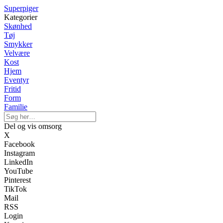
Superpiger
Kategorier
Skønhed
Tøj
Smykker
Velvære
Kost
Hjem
Eventyr
Fritid
Form
Familie
Del og vis omsorg
X
Facebook
Instagram
LinkedIn
YouTube
Pinterest
TikTok
Mail
RSS
Login