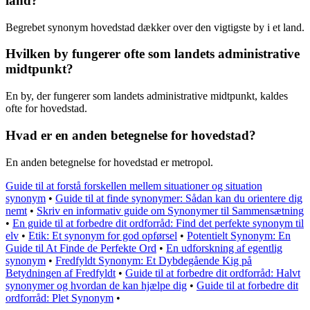
land?
Begrebet synonym hovedstad dækker over den vigtigste by i et land.
Hvilken by fungerer ofte som landets administrative
midtpunkt?
En by, der fungerer som landets administrative midtpunkt, kaldes
ofte for hovedstad.
Hvad er en anden betegnelse for hovedstad?
En anden betegnelse for hovedstad er metropol.
Guide til at forstå forskellen mellem situationer og situation
synonym
•
Guide til at finde synonymer: Sådan kan du orientere dig
nemt
•
Skriv en informativ guide om Synonymer til Sammensætning
•
En guide til at forbedre dit ordforråd: Find det perfekte synonym til
elv
•
Etik: Et synonym for god opførsel
•
Potentielt Synonym: En
Guide til At Finde de Perfekte Ord
•
En udforskning af egentlig
synonym
•
Fredfyldt Synonym: Et Dybdegående Kig på
Betydningen af Fredfyldt
•
Guide til at forbedre dit ordforråd: Halvt
synonymer og hvordan de kan hjælpe dig
•
Guide til at forbedre dit
ordforråd: Plet Synonym
•