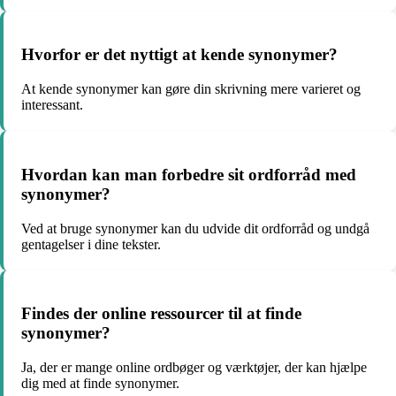
Hvorfor er det nyttigt at kende synonymer?
At kende synonymer kan gøre din skrivning mere varieret og
interessant.
Hvordan kan man forbedre sit ordforråd med
synonymer?
Ved at bruge synonymer kan du udvide dit ordforråd og undgå
gentagelser i dine tekster.
Findes der online ressourcer til at finde
synonymer?
Ja, der er mange online ordbøger og værktøjer, der kan hjælpe
dig med at finde synonymer.