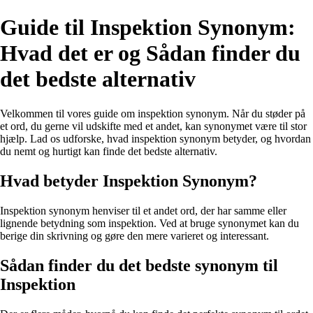
Guide til Inspektion Synonym:
Hvad det er og Sådan finder du
det bedste alternativ
Velkommen til vores guide om inspektion synonym. Når du støder på
et ord, du gerne vil udskifte med et andet, kan synonymet være til stor
hjælp. Lad os udforske, hvad inspektion synonym betyder, og hvordan
du nemt og hurtigt kan finde det bedste alternativ.
Hvad betyder Inspektion Synonym?
Inspektion synonym henviser til et andet ord, der har samme eller
lignende betydning som inspektion. Ved at bruge synonymet kan du
berige din skrivning og gøre den mere varieret og interessant.
Sådan finder du det bedste synonym til
Inspektion