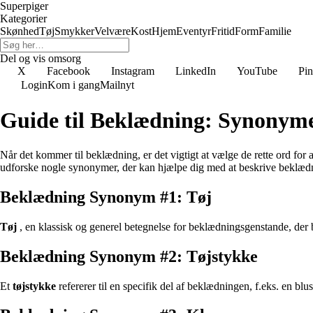
Superpiger
Kategorier
Skønhed
Tøj
Smykker
Velvære
Kost
Hjem
Eventyr
Fritid
Form
Familie
Del og vis omsorg
X
Facebook
Instagram
LinkedIn
YouTube
Pin
Login
Kom i gang
Mailnyt
Guide til Beklædning: Synonyme
Når det kommer til beklædning, er det vigtigt at vælge de rette ord for 
udforske nogle synonymer, der kan hjælpe dig med at beskrive beklæd
Beklædning Synonym #1: Tøj
Tøj
, en klassisk og generel betegnelse for beklædningsgenstande, der
Beklædning Synonym #2: Tøjstykke
Et
tøjstykke
refererer til en specifik del af beklædningen, f.eks. en bl