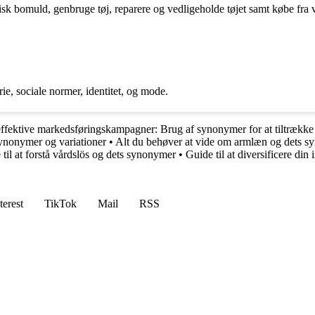
k bomuld, genbruge tøj, reparere og vedligeholde tøjet samt købe fra 
orie, sociale normer, identitet, og mode.
 effektive markedsføringskampagner: Brug af synonymer for at tiltrækk
synonymer og variationer
•
Alt du behøver at vide om armlæn og dets 
 til at forstå vårdslös og dets synonymer
•
Guide til at diversificere d
terest
TikTok
Mail
RSS