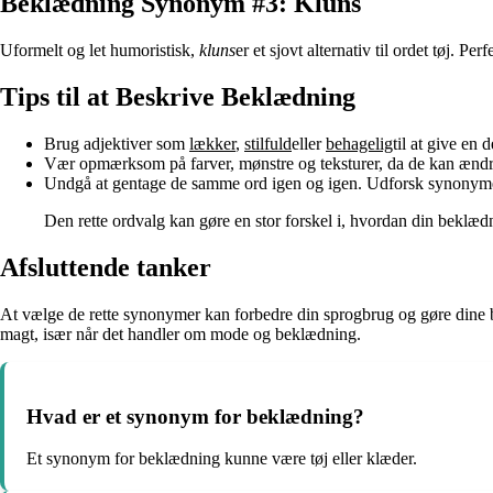
Beklædning Synonym #3: Kluns
Uformelt og let humoristisk,
kluns
er et sjovt alternativ til ordet tøj. Perf
Tips til at Beskrive Beklædning
Brug adjektiver som
lækker
,
stilfuld
eller
behagelig
til at give en
Vær opmærksom på farver, mønstre og teksturer, da de kan ændre
Undgå at gentage de samme ord igen og igen. Udforsk synonymer
Den rette ordvalg kan gøre en stor forskel i, hvordan din beklæd
Afsluttende tanker
At vælge de rette synonymer kan forbedre din sprogbrug og gøre dine be
magt, især når det handler om mode og beklædning.
Hvad er et synonym for beklædning?
Et synonym for beklædning kunne være tøj eller klæder.