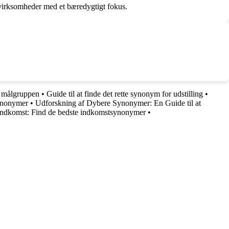
virksomheder med et bæredygtigt fokus.
e målgruppen
•
Guide til at finde det rette synonym for udstilling
•
synonymer
•
Udforskning af Dybere Synonymer: En Guide til at
in indkomst: Find de bedste indkomstsynonymer
•