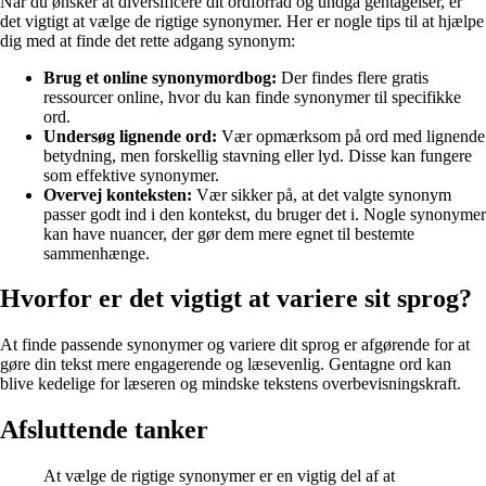
Når du ønsker at diversificere dit ordforråd og undgå gentagelser, er
det vigtigt at vælge de rigtige synonymer. Her er nogle tips til at hjælpe
dig med at finde det rette adgang synonym:
Brug et online synonymordbog:
Der findes flere gratis
ressourcer online, hvor du kan finde synonymer til specifikke
ord.
Undersøg lignende ord:
Vær opmærksom på ord med lignende
betydning, men forskellig stavning eller lyd. Disse kan fungere
som effektive synonymer.
Overvej konteksten:
Vær sikker på, at det valgte synonym
passer godt ind i den kontekst, du bruger det i. Nogle synonymer
kan have nuancer, der gør dem mere egnet til bestemte
sammenhænge.
Hvorfor er det vigtigt at variere sit sprog?
At finde passende synonymer og variere dit sprog er afgørende for at
gøre din tekst mere engagerende og læsevenlig. Gentagne ord kan
blive kedelige for læseren og mindske tekstens overbevisningskraft.
Afsluttende tanker
At vælge de rigtige synonymer er en vigtig del af at