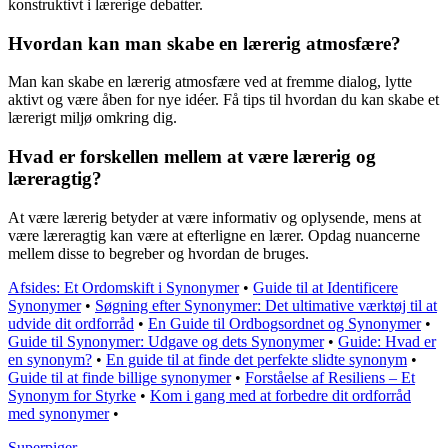
konstruktivt i lærerige debatter.
Hvordan kan man skabe en lærerig atmosfære?
Man kan skabe en lærerig atmosfære ved at fremme dialog, lytte
aktivt og være åben for nye idéer. Få tips til hvordan du kan skabe et
lærerigt miljø omkring dig.
Hvad er forskellen mellem at være lærerig og
læreragtig?
At være lærerig betyder at være informativ og oplysende, mens at
være læreragtig kan være at efterligne en lærer. Opdag nuancerne
mellem disse to begreber og hvordan de bruges.
Afsides: Et Ordomskift i Synonymer
•
Guide til at Identificere
Synonymer
•
Søgning efter Synonymer: Det ultimative værktøj til at
udvide dit ordforråd
•
En Guide til Ordbogsordnet og Synonymer
•
Guide til Synonymer: Udgave og dets Synonymer
•
Guide: Hvad er
en synonym?
•
En guide til at finde det perfekte slidte synonym
•
Guide til at finde billige synonymer
•
Forståelse af Resiliens – Et
Synonym for Styrke
•
Kom i gang med at forbedre dit ordforråd
med synonymer
•
Superpiger