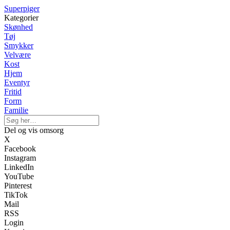
Superpiger
Kategorier
Skønhed
Tøj
Smykker
Velvære
Kost
Hjem
Eventyr
Fritid
Form
Familie
Del og vis omsorg
X
Facebook
Instagram
LinkedIn
YouTube
Pinterest
TikTok
Mail
RSS
Login