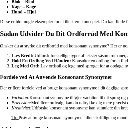
Blok
–
Blod
Kage
–
Kage
Hund
–
Hjul
Disse er blot nogle eksempler for at illustrere konceptet. Du kan find
Sådan Udvider Du Dit Ordforråd Med Kon
Ønsker du at styrke dit ordforråd med konsonant synonyme? Her er nogl
Læs Bredt:
Udforsk forskellige typer af tekster såsom romaner, a
Hold En Ordbog Ved Hånden:
Konsulter en ordbog for at fin
Leg Med Ord:
Lav ordspil og lege med sproget for at opdage 
Fordele ved At Anvende Konsonant Synonymer
Der er flere fordele ved at bruge konsonant synonyme i dit daglige spr
Variation:
Konsonant synonyme tilføjer variation til dit sprog og gø
Præcision:
Med flere ordvalg, kan du udtrykke dig mere præcist 
Kreativitet:
Udforske konsonant synonyme kan stimulere din kreat
Tip:
Prøv at bruge konsonant synonyme i dine skriftlige og mundtl