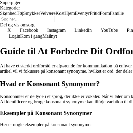
Superpiger
Kategorier
Skønhed
Tøj
Smykker
Velvære
Kost
Hjem
Eventyr
Fritid
Form
Familie
Del og vis omsorg
X
Facebook
Instagram
LinkedIn
YouTube
Pin
Login
Kom i gang
Mailnyt
Guide til At Forbedre Dit Ordf
At have et stærkt ordforråd er afgørende for kommunikation på enhver sp
artikel vil vi fokusere på konsonant synonyme, hvilket er ord, der del
Hvad er Konsonant Synonymer?
Konsonanter er de lyde i et sprog, der ikke er vokaler. Når vi taler o
At identificere og bruge konsonant synonyme kan tilføje variation til d
Eksempler på Konsonant Synonymer
Her er nogle eksempler på konsonant synonyme: