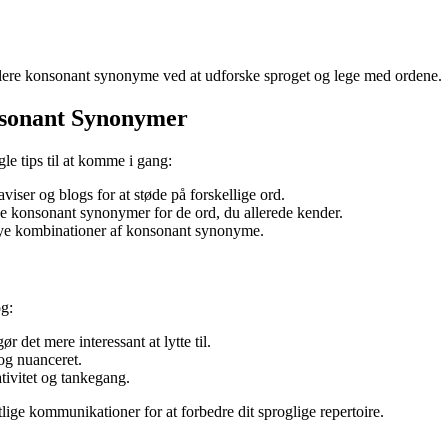
e flere konsonant synonyme ved at udforske sproget og lege med ordene.
sonant Synonymer
e tips til at komme i gang:
viser og blogs for at støde på forskellige ord.
de konsonant synonymer for de ord, du allerede kender.
nye kombinationer af konsonant synonyme.
og:
r det mere interessant at lytte til.
og nuanceret.
ivitet og tankegang.
ige kommunikationer for at forbedre dit sproglige repertoire.