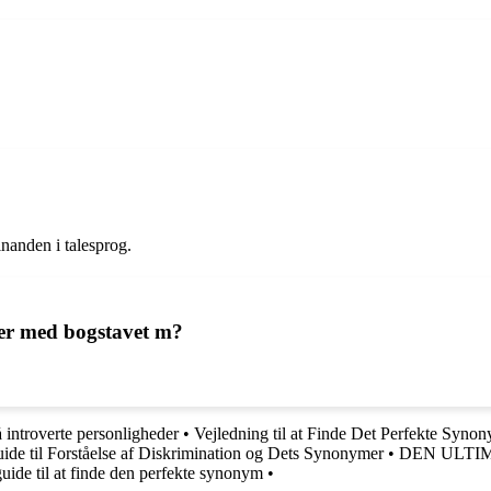
inanden i talesprog.
er med bogstavet m?
tå introverte personligheder
•
Vejledning til at Finde Det Perfekte Synon
ide til Forståelse af Diskrimination og Dets Synonymer
•
DEN ULTIM
uide til at finde den perfekte synonym
•