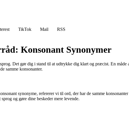
terest
TikTok
Mail
RSS
orråd: Konsonant Synonymer
rog. Det gør dig i stand til at udtrykke dig klart og præcist. En måde 
er de samme konsonanter.
m konsonant synonyme, refererer vi til ord, der har de samme konsonante
it sprog og gøre dine beskeder mere levende.