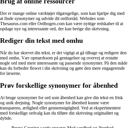
Brug af online ressourcer
Der er mange online værktøjer tilgængelige, som kan hjælpe dig med
at finde synonymer og udvide dit ordforråd. Websites som
Thesaurus.com eller Ordbogen.com kan være nyttige redskaber til at
opdage nye og interessante ord, der kan berige din skrivning.
Rediger din tekst med omhu
Når du har skrevet din tekst, er det vigtigt at gå tilbage og redigere den
med omhu. Vær opmærksom på gentagelser og overvej at erstatte
nogle ord med mere interessante og passende synonymer. På den måde
kan du forbedre flowet i din skrivning og gøre den mere engagerende
for læserne.
Prøv forskellige synonymer for åbenhed
At bruge synonymer for ord som åbenhed kan give din tekst en frisk
og unik drejning. Nogle synonymer for åbenhed kunne være
transparens, ærlighed eller gennemsigtighed. Ved at eksperimentere
med forskellige ordvalg kan du tilføre din skrivning originalitet og
dybde.
Bruno Groning sagde engang: Med sandhed og åbenhed