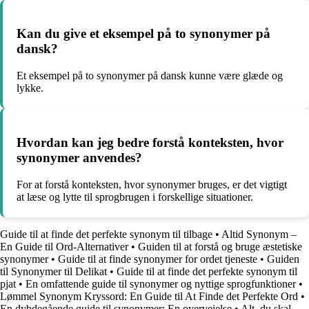
Kan du give et eksempel på to synonymer på
dansk?
Et eksempel på to synonymer på dansk kunne være glæde og
lykke.
Hvordan kan jeg bedre forstå konteksten, hvor
synonymer anvendes?
For at forstå konteksten, hvor synonymer bruges, er det vigtigt
at læse og lytte til sprogbrugen i forskellige situationer.
Guide til at finde det perfekte synonym til tilbage
•
Altid Synonym –
En Guide til Ord-Alternativer
•
Guiden til at forstå og bruge æstetiske
synonymer
•
Guide til at finde synonymer for ordet tjeneste
•
Guiden
til Synonymer til Delikat
•
Guide til at finde det perfekte synonym til
pjat
•
En omfattende guide til synonymer og nyttige sprogfunktioner
•
Lømmel Synonym Kryssord: En Guide til At Finde det Perfekte Ord
•
En dybdegående guide til synonymer: En overvejelse
•
Alt, du skal