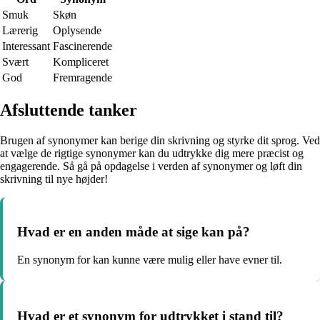
Smuk
Skøn
Lærerig
Oplysende
Interessant
Fascinerende
Svært
Kompliceret
God
Fremragende
Afsluttende tanker
Brugen af synonymer kan berige din skrivning og styrke dit sprog. Ved
at vælge de rigtige synonymer kan du udtrykke dig mere præcist og
engagerende. Så gå på opdagelse i verden af synonymer og løft din
skrivning til nye højder!
Hvad er en anden måde at sige kan på?
En synonym for kan kunne være mulig eller have evner til.
Hvad er et synonym for udtrykket i stand til?