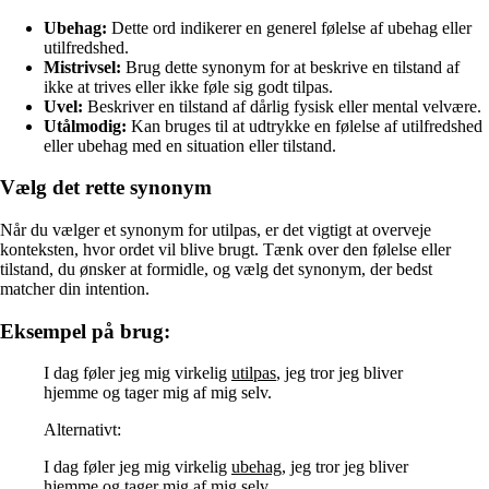
Ubehag:
Dette ord indikerer en generel følelse af ubehag eller
utilfredshed.
Mistrivsel:
Brug dette synonym for at beskrive en tilstand af
ikke at trives eller ikke føle sig godt tilpas.
Uvel:
Beskriver en tilstand af dårlig fysisk eller mental velvære.
Utålmodig:
Kan bruges til at udtrykke en følelse af utilfredshed
eller ubehag med en situation eller tilstand.
Vælg det rette synonym
Når du vælger et synonym for utilpas, er det vigtigt at overveje
konteksten, hvor ordet vil blive brugt. Tænk over den følelse eller
tilstand, du ønsker at formidle, og vælg det synonym, der bedst
matcher din intention.
Eksempel på brug:
I dag føler jeg mig virkelig
utilpas
, jeg tror jeg bliver
hjemme og tager mig af mig selv.
Alternativt:
I dag føler jeg mig virkelig
ubehag
, jeg tror jeg bliver
hjemme og tager mig af mig selv.