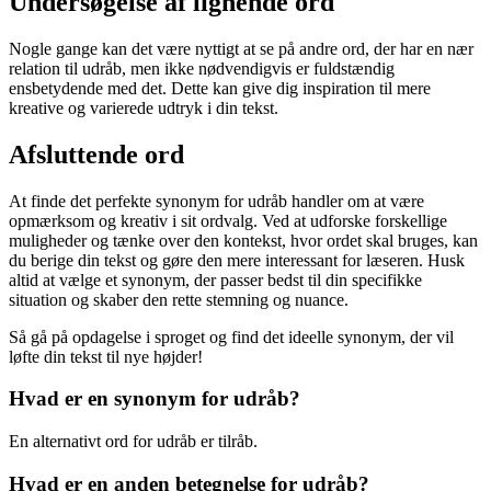
Undersøgelse af lignende ord
Nogle gange kan det være nyttigt at se på andre ord, der har en nær
relation til udråb, men ikke nødvendigvis er fuldstændig
ensbetydende med det. Dette kan give dig inspiration til mere
kreative og varierede udtryk i din tekst.
Afsluttende ord
At finde det perfekte synonym for udråb handler om at være
opmærksom og kreativ i sit ordvalg. Ved at udforske forskellige
muligheder og tænke over den kontekst, hvor ordet skal bruges, kan
du berige din tekst og gøre den mere interessant for læseren. Husk
altid at vælge et synonym, der passer bedst til din specifikke
situation og skaber den rette stemning og nuance.
Så gå på opdagelse i sproget og find det ideelle synonym, der vil
løfte din tekst til nye højder!
Hvad er en synonym for udråb?
En alternativt ord for udråb er tilråb.
Hvad er en anden betegnelse for udråb?