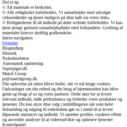
Del et tip
© Alt materiale er beskyttet.
© Alle rettigheder forbeholdes. Vi samarbejder med udvalgte
virksomheder og tjener muligvis på dine køb via vores links.
© Rettighederne til alt indhold på dette website forbeholdes. Vi kan
tjene penge gennem samarbejdsaftaler med forhandlere. Genbrug af
materialet kræver skriftlig godkendelse.
Intern navigation
Oversigt
Blogindlæg
Historik
Nyhedssektion
Automatisk opdatering
Superpiger.dk
Match Group
pr@matchgroup.dk
Din oplevelse på siden bliver bedre, når vi må bruge cookies.
Oplysninger om din enhed og din brug af hjemmesiden kan blive
gemt og brugt af os og vores partnere. Dette sker for at levere
relevant indhold, måle performance og forbedre vores produkter og
tjenester. Du kan styre dine valg i indstillingerne når som helst
Indsamling og adgang til enhedsdata gør os i stand til at levere
tilpassede annoncer og indhold. Vi opretter profiler, vurderer effekt
og anvender analyser til at videreudvikle og optimere tjenester
Kontrolpanel