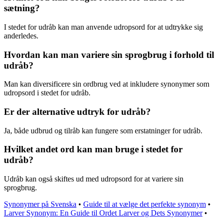
sætning?
I stedet for udråb kan man anvende udropsord for at udtrykke sig
anderledes.
Hvordan kan man variere sin sprogbrug i forhold til
udråb?
Man kan diversificere sin ordbrug ved at inkludere synonymer som
udropsord i stedet for udråb.
Er der alternative udtryk for udråb?
Ja, både udbrud og tilråb kan fungere som erstatninger for udråb.
Hvilket andet ord kan man bruge i stedet for
udråb?
Udråb kan også skiftes ud med udropsord for at variere sin
sprogbrug.
Synonymer på Svenska
•
Guide til at vælge det perfekte synonym
•
Larver Synonym: En Guide til Ordet Larver og Dets Synonymer
•