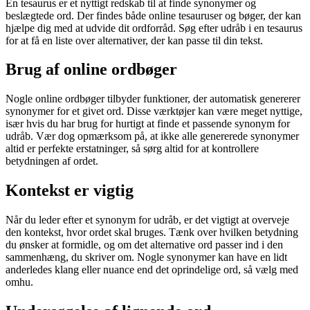
En tesaurus er et nyttigt redskab til at finde synonymer og
beslægtede ord. Der findes både online tesauruser og bøger, der kan
hjælpe dig med at udvide dit ordforråd. Søg efter udråb i en tesaurus
for at få en liste over alternativer, der kan passe til din tekst.
Brug af online ordbøger
Nogle online ordbøger tilbyder funktioner, der automatisk genererer
synonymer for et givet ord. Disse værktøjer kan være meget nyttige,
især hvis du har brug for hurtigt at finde et passende synonym for
udråb. Vær dog opmærksom på, at ikke alle genererede synonymer
altid er perfekte erstatninger, så sørg altid for at kontrollere
betydningen af ordet.
Kontekst er vigtig
Når du leder efter et synonym for udråb, er det vigtigt at overveje
den kontekst, hvor ordet skal bruges. Tænk over hvilken betydning
du ønsker at formidle, og om det alternative ord passer ind i den
sammenhæng, du skriver om. Nogle synonymer kan have en lidt
anderledes klang eller nuance end det oprindelige ord, så vælg med
omhu.