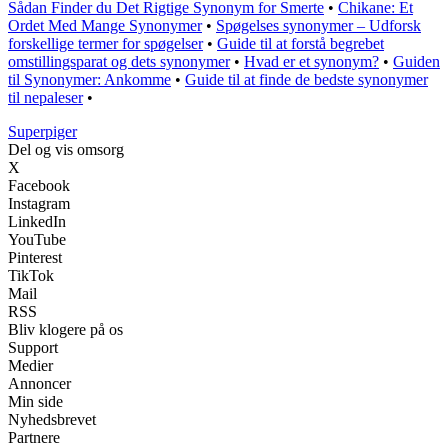
Sådan Finder du Det Rigtige Synonym for Smerte
•
Chikane: Et
Ordet Med Mange Synonymer
•
Spøgelses synonymer – Udforsk
forskellige termer for spøgelser
•
Guide til at forstå begrebet
omstillingsparat og dets synonymer
•
Hvad er et synonym?
•
Guiden
til Synonymer: Ankomme
•
Guide til at finde de bedste synonymer
til nepaleser
•
Superpiger
Del og vis omsorg
X
Facebook
Instagram
LinkedIn
YouTube
Pinterest
TikTok
Mail
RSS
Bliv klogere på os
Support
Medier
Annoncer
Min side
Nyhedsbrevet
Partnere