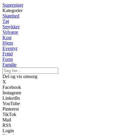
Superpiger
Kategorier
Skønhed
Tøj
Smykker
Velvære
Kost
Hjem
Eventyr
Fritid
Form
Familie
Del og vis omsorg
X
Facebook
Instagram
LinkedIn
YouTube
Pinterest
TikTok
Mail
RSS
Login