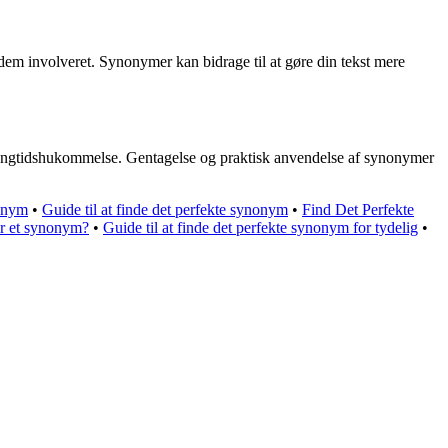
m involveret. Synonymer kan bidrage til at gøre din tekst mere
t langtidshukommelse. Gentagelse og praktisk anvendelse af synonymer
nonym
•
Guide til at finde det perfekte synonym
•
Find Det Perfekte
r et synonym?
•
Guide til at finde det perfekte synonym for tydelig
•