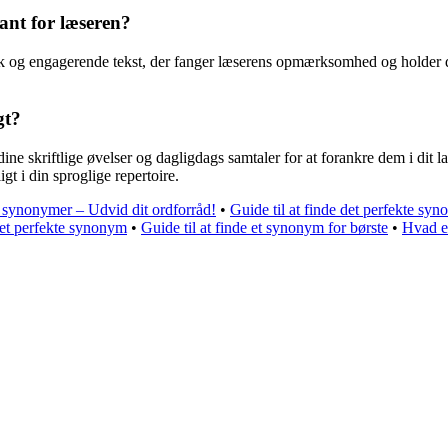
ant for læseren?
 og engagerende tekst, der fanger læserens opmærksomhed og holder de
gt?
dine skriftlige øvelser og dagligdags samtaler for at forankre dem i di
t i din sproglige repertoire.
de synonymer – Udvid dit ordforråd!
•
Guide til at finde det perfekte sy
 det perfekte synonym
•
Guide til at finde et synonym for børste
•
Hvad e