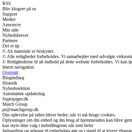
RSS
Bliv klogere på os
Support
Medier
Annoncer
Min side
Nyhedsbrevet
Partnere
Del et tip
© Alt materiale er beskyttet.
© Alle rettigheder forbeholdes. Vi samarbejder med udvalgte virksomh
© Rettighederne til alt indhold på dette website forbeholdes. Vi kan 
Intern navigation
Oversigt
Blogindlæg
Historik
Nyhedssektion
Automatisk opdatering
Superpiger.dk
Match Group
pr@matchgroup.dk
Din oplevelse på siden bliver bedre, når vi må bruge cookies.
Oplysninger om din enhed og din brug af hjemmesiden kan blive gemt o
kan styre dine valg i indstillingerne når som helst
Indsamling og adgang til enhedsdata gør os i stand til at levere tilpass