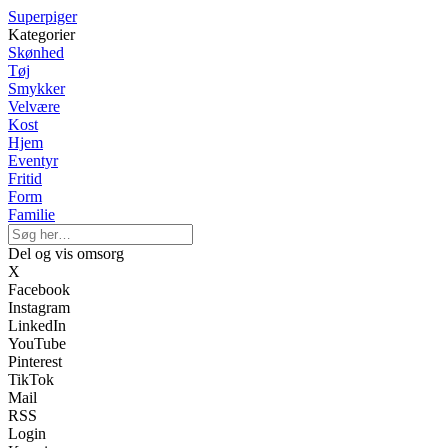
Superpiger
Kategorier
Skønhed
Tøj
Smykker
Velvære
Kost
Hjem
Eventyr
Fritid
Form
Familie
Del og vis omsorg
X
Facebook
Instagram
LinkedIn
YouTube
Pinterest
TikTok
Mail
RSS
Login