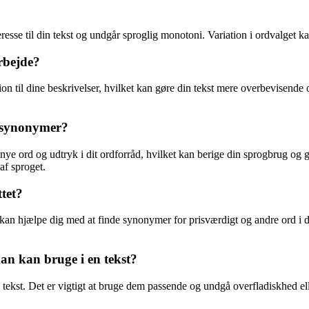
eresse til din tekst og undgår sproglig monotoni. Variation i ordvalget
rbejde?
on til dine beskrivelser, hvilket kan gøre din tekst mere overbevisende
e synonymer?
ye ord og udtryk i dit ordforråd, hvilket kan berige din sprogbrug og 
af sproget.
tet?
kan hjælpe dig med at finde synonymer for prisværdigt og andre ord i dit s
n kan bruge i en tekst?
 en tekst. Det er vigtigt at bruge dem passende og undgå overfladiskhe