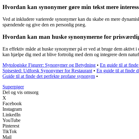
Hvordan kan synonymer gøre min tekst mere interess
Ved at inkludere varierede synonymer kan du skabe en mere dynamisk
spændende og give den en personlig præg.
Hvordan kan man huske synonymerne for prisværdi
En effektiv måde at huske synonymer på er ved at bruge dem aktivt i 
kan hjælpe dig med at blive fortrolig med dem og integrere dem naturlig
Mytologiske Figurer: Synonymer og Betydning
•
En guide til at fin
Spisested: Udforsk Synonymer for Restaurant
•
En guide til at finde
Guide til at finde det perfekte profane synonym
•
Superpiger
Del og vis omsorg
X
Facebook
Instagram
LinkedIn
YouTube
Pinterest
TikTok
Mail