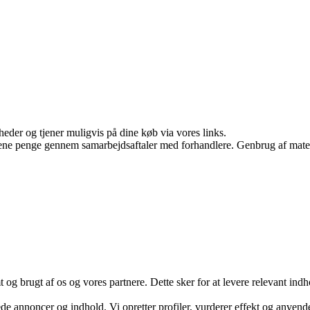
eder og tjener muligvis på dine køb via vores links.
tjene penge gennem samarbejdsaftaler med forhandlere. Genbrug af mater
g brugt af os og vores partnere. Dette sker for at levere relevant ind
ede annoncer og indhold. Vi opretter profiler, vurderer effekt og anvende