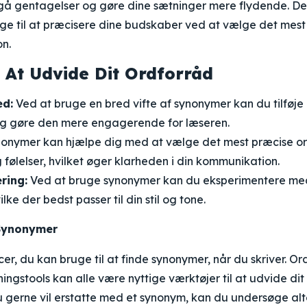
gå gentagelser og gøre dine sætninger mere flydende. D
e til at præcisere dine budskaber ved at vælge det mest p
on.
 At Udvide Dit Ordforråd
ed:
Ved at bruge en bred vifte af synonymer kan du tilføje
 og gøre den mere engagerende for læseren.
onymer kan hjælpe dig med at vælge det mest præcise ord
 følelser, hvilket øger klarheden i din kommunikation.
ring:
Ved at bruge synonymer kan du eksperimentere med 
ilke der bedst passer til din stil og tone.
Synonymer
cer, du kan bruge til at finde synonymer, når du skriver. Or
ningstools kan alle være nyttige værktøjer til at udvide di
u gerne vil erstatte med et synonym, kan du undersøge alt