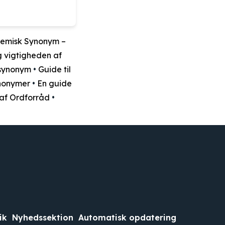
emisk Synonym –
 vigtigheden af
 synonym
•
Guide til
nonymer
•
En guide
af Ordforråd
•
ik
Nyhedssektion
Automatisk opdatering