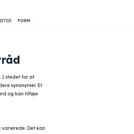
RITID
FORM
rråd
 I stedet for at
dere synonymer. Et
rd og kan tilføje
g varierede. Det kan