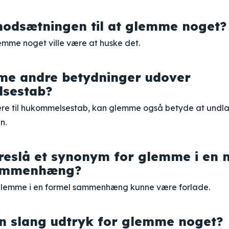
odsætningen til at glemme noget?
emme noget ville være at huske det.
me andre betydninger udover
sestab?
ere til hukommelsestab, kan glemme også betyde at undl
n.
reslå et synonym for glemme i en 
sammenhæng?
glemme i en formel sammenhæng kunne være forlade.
n slang udtryk for glemme noget?