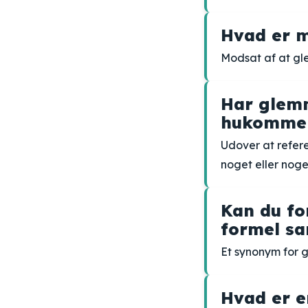
Hvad er m
Modsat af at gl
Har glem
hukommel
Udover at refer
noget eller noge
Kan du fo
formel 
Et synonym for 
Hvad er e