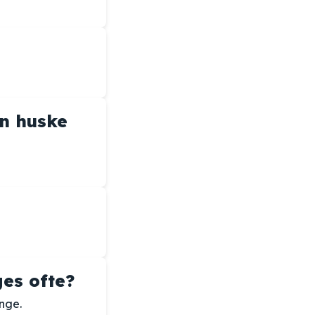
an huske
es ofte?
nge.