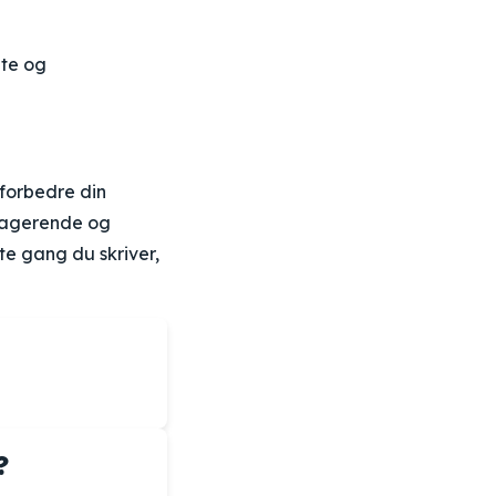
nte og
 forbedre din
ngagerende og
te gang du skriver,
?