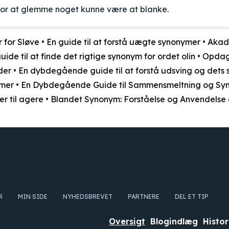
 for at glemme noget kunne være at blanke.
 for Sløve
•
En guide til at forstå uægte synonymer
•
Akad
uide til at finde det rigtige synonym for ordet olin
•
Opdag
der
•
En dybdegående guide til at forstå udsving og dets
ymer
•
En Dybdegående Guide til Sammensmeltning og Sy
er til agere
•
Blandet Synonym: Forståelse og Anvendelse 
DEL OG VIS OMSORG
R
MIN SIDE
NYHEDSBREVET
PARTNERE
DEL ET TIP
Oversigt
Blogindlæg
Histor