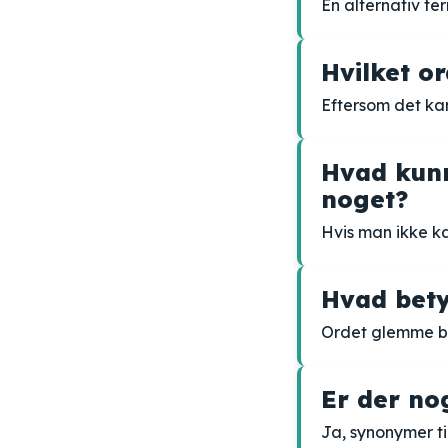
En alternativ te
Hvilket o
Eftersom det kan
Hvad kunn
noget?
Hvis man ikke k
Hvad bet
Ordet glemme b
Er der no
Ja, synonymer t