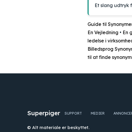
Et slang udtryk
Guide til Synonymer
En Vejledning
•
En g
ledelse i virksomhe
Billedsprog Synon
til at finde synonym
Superpiger
SUPPORT
MEDIER
ANNONCE
© Alt materiale er beskyttet.