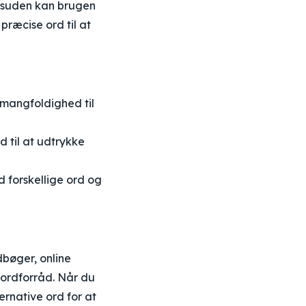
esuden kan brugen
ræcise ord til at
 mangfoldighed til
 til at udtrykke
forskellige ord og
dbøger, online
t ordforråd. Når du
ernative ord for at