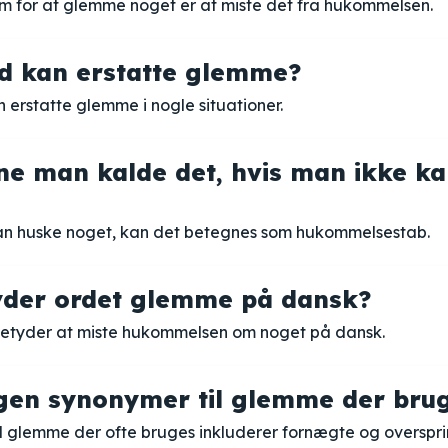
rm for at glemme noget er at miste det fra hukommelsen.
rd kan erstatte glemme?
 erstatte glemme i nogle situationer.
e man kalde det, hvis man ikke k
an huske noget, kan det betegnes som hukommelsestab.
yder ordet glemme på dansk?
etyder at miste hukommelsen om noget på dansk.
gen synonymer til glemme der brug
il glemme der ofte bruges inkluderer fornægte og overspri