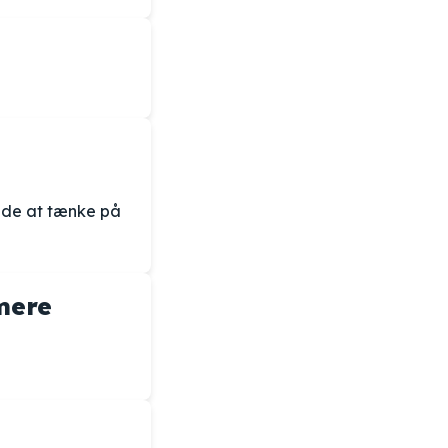
ade at tænke på
mere