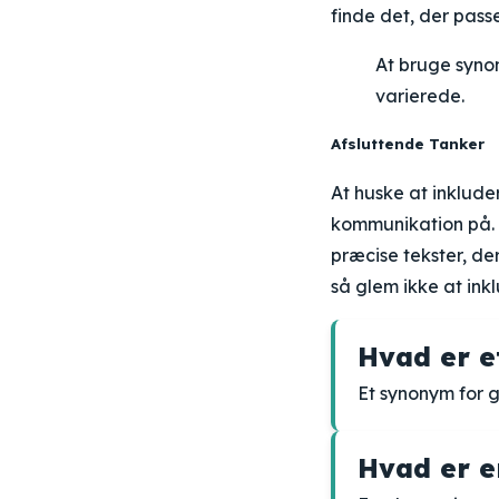
finde det, der passe
At bruge synon
varierede.
Afsluttende Tanker
At huske at inklude
kommunikation på. 
præcise tekster, de
så glem ikke at ink
Hvad er 
Et synonym for 
Hvad er e