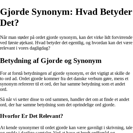
Gjorde Synonym: Hvad Betyder
Det?
Når man støder på ordet gjorde synonym, kan det virke lidt forvirrende
ved første øjekast. Hvad betyder det egentlig, og hvordan kan det være
relevant i vores dagligdag?
Betydning af Gjorde og Synonym
For at forstå betydningen af gjorde synonym, er det vigtigt at skille de
to ord ad. Ordet gjorde kommer fra det danske verbum gøre, mens et
synonym refererer til et ord, der har samme betydning som et andet
ord.
Så når vi sætter disse to ord sammen, handler det om at finde et andet
ord, der har samme betydning som det oprindelige ord gjorde.
Hvorfor Er Det Relevant?
At kende synonymer til ordet gjorde kan være gavnligt i skrivning, tale
og endda i daglige samtaler. Ved at have et bredt ordforråd og