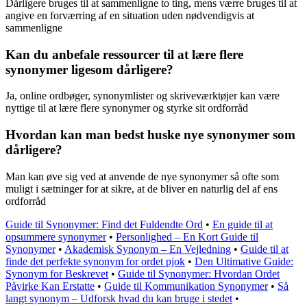
Dårligere bruges til at sammenligne to ting, mens værre bruges til at
angive en forværring af en situation uden nødvendigvis at
sammenligne
Kan du anbefale ressourcer til at lære flere
synonymer ligesom dårligere?
Ja, online ordbøger, synonymlister og skriveværktøjer kan være
nyttige til at lære flere synonymer og styrke sit ordforråd
Hvordan kan man bedst huske nye synonymer som
dårligere?
Man kan øve sig ved at anvende de nye synonymer så ofte som
muligt i sætninger for at sikre, at de bliver en naturlig del af ens
ordforråd
Guide til Synonymer: Find det Fuldendte Ord
•
En guide til at
opsummere synonymer
•
Personlighed – En Kort Guide til
Synonymer
•
Akademisk Synonym – En Vejledning
•
Guide til at
finde det perfekte synonym for ordet pjok
•
Den Ultimative Guide:
Synonym for Beskrevet
•
Guide til Synonymer: Hvordan Ordet
Påvirke Kan Erstatte
•
Guide til Kommunikation Synonymer
•
Så
langt synonym – Udforsk hvad du kan bruge i stedet
•