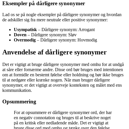
Eksempler på dårligere synonymer
Lad os se på nogle eksempler på dårligere synonymer og hvordan
de adskiller sig fra mere neutrale eller positive synonymer:
Usympatisk
– Dårligere synonym: Arrogant
Doven
– Dårligere synonym: Sløv
Overmodig
– Dårligere synonym: Hovmodig
Anvendelse af dårligere synonymer
Det er vigtigt at bruge dårligere synonymer med omhu for at undgå
at såre eller fornærme andre. Disse ord bør bruges med intentionen
om at formidle en bestemt følelse eller holdning og bør ikke bruges
til at nedgøre eller krænke nogen. Når man bruger dårligere
synonymer, er det vigtigt at overveje konteksten og målet med ens
kommunikation.
Opsummering
For at opsummere er dårligere synonymer ord, der har
en negativ connotation og bruges til at beskrive noget
på en kritisk eller nedladende måde. Det er vigtigt at
bruge disse ord med omhu og tænke over den følelse,