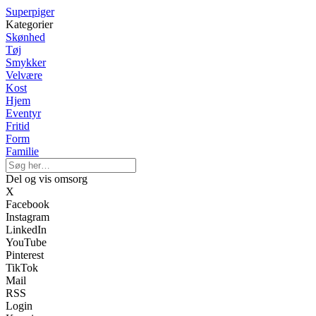
Superpiger
Kategorier
Skønhed
Tøj
Smykker
Velvære
Kost
Hjem
Eventyr
Fritid
Form
Familie
Del og vis omsorg
X
Facebook
Instagram
LinkedIn
YouTube
Pinterest
TikTok
Mail
RSS
Login