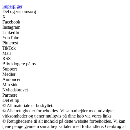
Superpiger
Del og vis omsorg
X
Facebook
Instagram
LinkedIn
YouTube
Pinterest
TikTok
Mail
RSS
Bliv klogere på os
Support
Medier
Annoncer
Min side
Nyhedsbrevet
Partnere
Del et tip
© Alt materiale er beskyttet.
© Alle rettigheder forbeholdes. Vi samarbejder med udvalgte
virksomheder og tjener muligvis på dine køb via vores links.
© Rettighederne til alt indhold på dette website forbeholdes. Vi kan
tjene penge gennem samarbejdsaftaler med forhandlere. Genbrug af