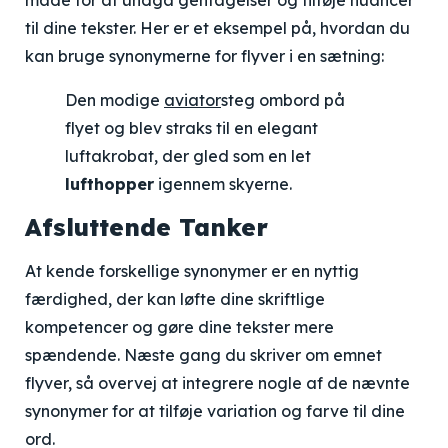
måde for at undgå gentagelser og tilføje nuancer
til dine tekster. Her er et eksempel på, hvordan du
kan bruge synonymerne for flyver i en sætning:
Den modige
aviator
steg ombord på
flyet og blev straks til en elegant
luftakrobat
, der gled som en let
lufthopper
igennem skyerne.
Afsluttende Tanker
At kende forskellige synonymer er en nyttig
færdighed, der kan løfte dine skriftlige
kompetencer og gøre dine tekster mere
spændende. Næste gang du skriver om emnet
flyver, så overvej at integrere nogle af de nævnte
synonymer for at tilføje variation og farve til dine
ord.