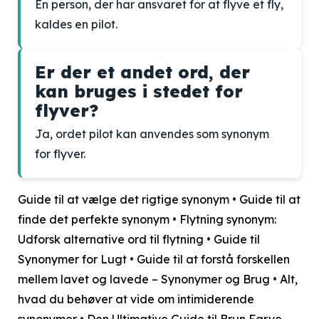
En person, der har ansvaret for at flyve et fly,
kaldes en pilot.
Er der et andet ord, der
kan bruges i stedet for
flyver?
Ja, ordet pilot kan anvendes som synonym
for flyver.
Guide til at vælge det rigtige synonym
•
Guide til at
finde det perfekte synonym
•
Flytning synonym:
Udforsk alternative ord til flytning
•
Guide til
Synonymer for Lugt
•
Guide til at forstå forskellen
mellem lavet og lavede – Synonymer og Brug
•
Alt,
hvad du behøver at vide om intimiderende