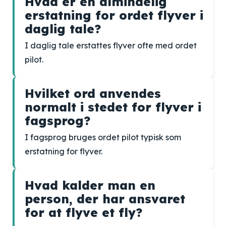
Hvad er en almindelig
erstatning for ordet flyver i
daglig tale?
I daglig tale erstattes flyver ofte med ordet
pilot.
Hvilket ord anvendes
normalt i stedet for flyver i
fagsprog?
I fagsprog bruges ordet pilot typisk som
erstatning for flyver.
Hvad kalder man en
person, der har ansvaret
for at flyve et fly?