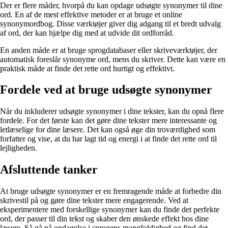
Der er flere måder, hvorpå du kan opdage udsøgte synonymer til dine
ord. En af de mest effektive metoder er at bruge et online
synonymordbog. Disse værktøjer giver dig adgang til et bredt udvalg
af ord, der kan hjælpe dig med at udvide dit ordforråd.
En anden måde er at bruge sprogdatabaser eller skriveværktøjer, der
automatisk foreslår synonyme ord, mens du skriver. Dette kan være en
praktisk måde at finde det rette ord hurtigt og effektivt.
Fordele ved at bruge udsøgte synonymer
Når du inkluderer udsøgte synonymer i dine tekster, kan du opnå flere
fordele. For det første kan det gøre dine tekster mere interessante og
letlæselige for dine læsere. Det kan også øge din troværdighed som
forfatter og vise, at du har lagt tid og energi i at finde det rette ord til
lejligheden.
Afsluttende tanker
At bruge udsøgte synonymer er en fremragende måde at forbedre din
skrivestil på og gøre dine tekster mere engagerende. Ved at
eksperimentere med forskellige synonymer kan du finde det perfekte
ord, der passer til din tekst og skaber den ønskede effekt hos dine
læsere. Så gå på opdagelse i sprogens mangfoldighed og find det