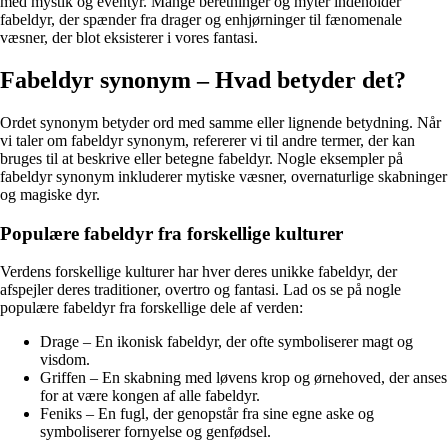
med mystik og eventyr. Mange beretninger og myter indeholder
fabeldyr, der spænder fra drager og enhjørninger til fænomenale
væsner, der blot eksisterer i vores fantasi.
Fabeldyr synonym – Hvad betyder det?
Ordet synonym betyder ord med samme eller lignende betydning. Når
vi taler om fabeldyr synonym, refererer vi til andre termer, der kan
bruges til at beskrive eller betegne fabeldyr. Nogle eksempler på
fabeldyr synonym inkluderer mytiske væsner, overnaturlige skabninger
og magiske dyr.
Populære fabeldyr fra forskellige kulturer
Verdens forskellige kulturer har hver deres unikke fabeldyr, der
afspejler deres traditioner, overtro og fantasi. Lad os se på nogle
populære fabeldyr fra forskellige dele af verden:
Drage – En ikonisk fabeldyr, der ofte symboliserer magt og
visdom.
Griffen – En skabning med løvens krop og ørnehoved, der anses
for at være kongen af alle fabeldyr.
Feniks – En fugl, der genopstår fra sine egne aske og
symboliserer fornyelse og genfødsel.