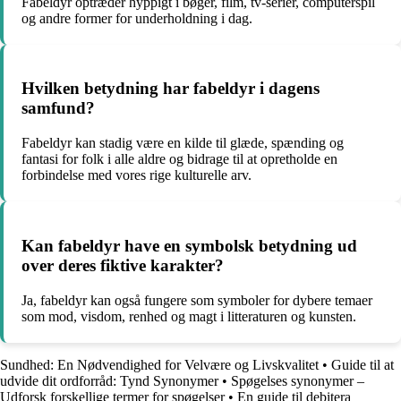
Fabeldyr optræder hyppigt i bøger, film, tv-serier, computerspil
og andre former for underholdning i dag.
Hvilken betydning har fabeldyr i dagens
samfund?
Fabeldyr kan stadig være en kilde til glæde, spænding og
fantasi for folk i alle aldre og bidrage til at opretholde en
forbindelse med vores rige kulturelle arv.
Kan fabeldyr have en symbolsk betydning ud
over deres fiktive karakter?
Ja, fabeldyr kan også fungere som symboler for dybere temaer
som mod, visdom, renhed og magt i litteraturen og kunsten.
Sundhed: En Nødvendighed for Velvære og Livskvalitet
•
Guide til at
udvide dit ordforråd: Tynd Synonymer
•
Spøgelses synonymer –
Udforsk forskellige termer for spøgelser
•
En guide til debitera