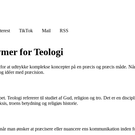
terest
TikTok
Mail
RSS
mer for Teologi
r at udtrykke komplekse koncepter på en præcis og præcis måde. Når det
og idéer med præcision.
et. Teologi refererer til studiet af Gud, religion og tro. Det er en disc
is, troens betydning og religiøs historie.
 når man ønsker at præcisere eller nuancere ens kommunikation inden fo