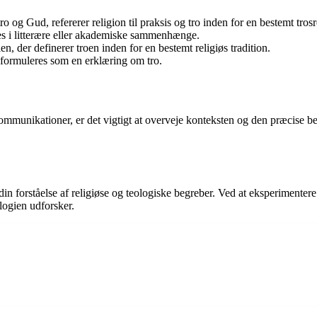
 og Gud, refererer religion til praksis og tro inden for en bestemt trosr
es i litterære eller akademiske sammenhænge.
n, der definerer troen inden for en bestemt religiøs tradition.
e formuleres som en erklæring om tro.
kommunikationer, er det vigtigt at overveje konteksten og den præcise b
 din forståelse af religiøse og teologiske begreber. Ved at eksperiment
logien udforsker.