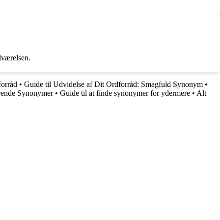
ilværelsen.
forråd
•
Guide til Udvidelse af Dit Ordforråd: Smagfuld Synonym
•
erende Synonymer
•
Guide til at finde synonymer for ydermere
•
Alt