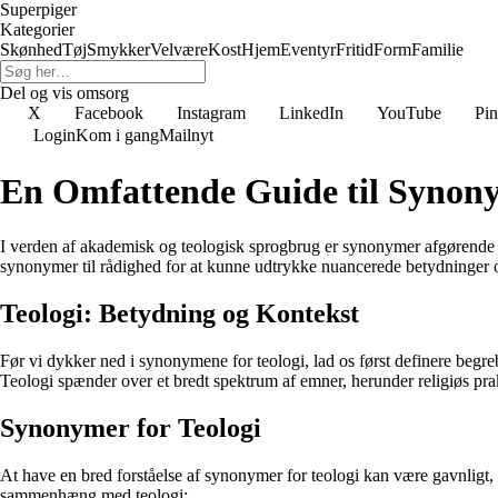
Superpiger
Kategorier
Skønhed
Tøj
Smykker
Velvære
Kost
Hjem
Eventyr
Fritid
Form
Familie
Del og vis omsorg
X
Facebook
Instagram
LinkedIn
YouTube
Pin
Login
Kom i gang
Mailnyt
En Omfattende Guide til Synony
I verden af akademisk og teologisk sprogbrug er synonymer afgørende fo
synonymer til rådighed for at kunne udtrykke nuancerede betydninger 
Teologi: Betydning og Kontekst
Før vi dykker ned i synonymene for teologi, lad os først definere begreb
Teologi spænder over et bredt spektrum af emner, herunder religiøs praks
Synonymer for Teologi
At have en bred forståelse af synonymer for teologi kan være gavnligt,
sammenhæng med teologi: