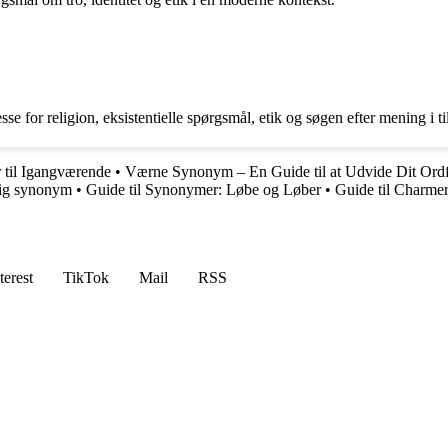
e for religion, eksistentielle spørgsmål, etik og søgen efter mening i t
 til Igangværende
•
Værne Synonym – En Guide til at Udvide Dit Ord
lig synonym
•
Guide til Synonymer: Løbe og Løber
•
Guide til Charm
terest
TikTok
Mail
RSS