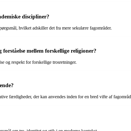
ademiske discipliner?
 spørgsmål, hvilket adskiller det fra mere sekulære fagområder.
forståelse mellem forskellige religioner?
se og respekt for forskellige trosretninger.
rende?
tive færdigheder, der kan anvendes inden for en bred vifte af fagområd
rgsmål om tro, identitet og etik i en moderne kontekst.