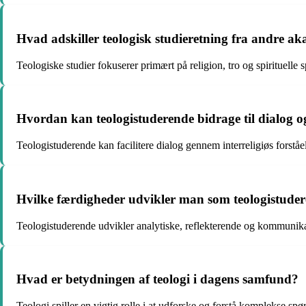
Hvad adskiller teologisk studieretning fra andre ak
Teologiske studier fokuserer primært på religion, tro og spirituelle
Hvordan kan teologistuderende bidrage til dialog og 
Teologistuderende kan facilitere dialog gennem interreligiøs forståel
Hvilke færdigheder udvikler man som teologistude
Teologistuderende udvikler analytiske, reflekterende og kommunika
Hvad er betydningen af teologi i dagens samfund?
Teologi spiller en vigtig rolle i at udforske og forstå komplekse spø