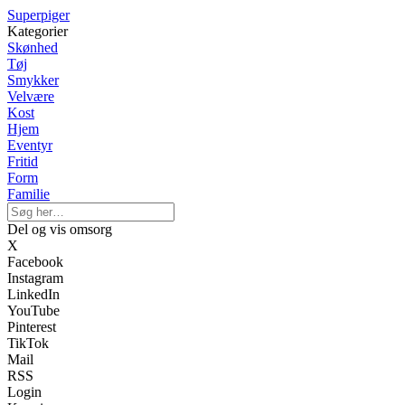
Superpiger
Kategorier
Skønhed
Tøj
Smykker
Velvære
Kost
Hjem
Eventyr
Fritid
Form
Familie
Del og vis omsorg
X
Facebook
Instagram
LinkedIn
YouTube
Pinterest
TikTok
Mail
RSS
Login