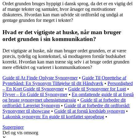
Ordet grunden bruges hyppigt i dansk sprog, da det er en vigtig del
af mange tekster og samtaler, hvor årsager og motivationer
diskuteres. Hvordan kan man udvide sit ordforråd og undgå at
gentage grunden for meget i tekster?
Hvad er det vigtigste at huske, når man bruger
ordet grunden i sin kommunikation?
Det vigtigste at huske, når man bruger ordet grunden, er at være
præcis, tydelig og kontekstuel, så modtageren forstår budskabet
korrekt. Hvordan kan man træne sig selv i at bruge ordet grunden
mere effektivt og varieret i kommunikationen?
Guide til At Finde Oplyste Synonymer
•
Guide Til Oprettelse af
Pyntebånd: En Synonym Tilføjelse til dit Håndværk
•
Personlighed
– En Kort Guide til Synonymer
•
Guide til Synonymer for Lugt
•
Flyver – En Guide til Synonymer
•
En omfattende guide til at forstå
og bruge synonymet uhensigtsmæssig
•
Guide til at forbedre dit
ordforråd: Lærerigt Synonym
•
Guide til at forbedre dit ordforråd:
Synonymer til showcase
•
Guide til at forstå kredsløb synonym
•
Lakonisk synonym: En guide til kortfattet sprogbrug
•
Superpiger
Del og vis omsorg