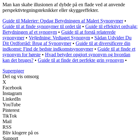
Man kan skabe illusionen af dybde på en flade ved at anvende
perspektivtegningsteknikker eller skyggeeffekter.
Guide til Malerier: Opdag Betydningen af Maleri Synonymer
•
Guide til at finde synonymer til ordet tåt
•
Guide til effektivt ordvalg:
Betydningen af et synonym
•
Guide til at forstå relaterede
synonymer
•
Vejledning: Vedtaget Synonym
•
Sådan Udvider Du
Dit Ordforråd: Brug af Synonymer
•
Guide til at diversificere din
indkomst: Find de bedste indkomstsynonymer
•
Guide til at finde et
synonym for børste
•
Hvad betyder opgjort synonym og hvordan
kan det bruges?
•
Guide til at finde det perfekte grin synonym
•
Superpiger
Del og vis omsorg
X
Facebook
Instagram
LinkedIn
YouTube
Pinterest
TikTok
Mail
RSS
Bliv klogere på os
Support