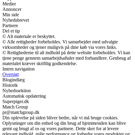
Medier
Annoncer
Min side
Nyhedsbrevet
Partnere
Del et tip
© Alt materiale er beskyttet.
© Alle rettigheder forbeholdes. Vi samarbejder med udvalgte
virksomheder og tjener muligvis på dine køb via vores links.
© Rettighederne til alt indhold på dette website forbeholdes. Vi kan
tjene penge gennem samarbejdsaftaler med forhandlere. Genbrug af
materialet kræver skriftlig godkendelse.
Intern navigation
Oversigt
Blogindlæg
Historik
Nyhedssektion
Automatisk opdatering
Superpiger.dk
Match Group
pr@matchgroup.dk
Din oplevelse på siden bliver bedre, når vi må bruge cookies.
Oplysninger om din enhed og din brug af hjemmesiden kan blive
gemt og brugt af os og vores partnere. Dette sker for at levere
relevant indhold, måle performance og forbedre vores produkter og