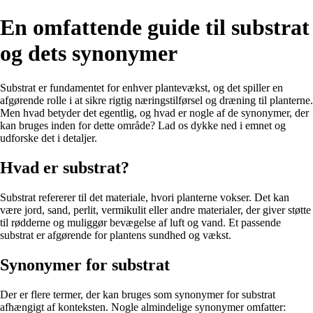
En omfattende guide til substrat
og dets synonymer
Substrat er fundamentet for enhver plantevækst, og det spiller en
afgørende rolle i at sikre rigtig næringstilførsel og dræning til planterne.
Men hvad betyder det egentlig, og hvad er nogle af de synonymer, der
kan bruges inden for dette område? Lad os dykke ned i emnet og
udforske det i detaljer.
Hvad er substrat?
Substrat refererer til det materiale, hvori planterne vokser. Det kan
være jord, sand, perlit, vermikulit eller andre materialer, der giver støtte
til rødderne og muliggør bevægelse af luft og vand. Et passende
substrat er afgørende for plantens sundhed og vækst.
Synonymer for substrat
Der er flere termer, der kan bruges som synonymer for substrat
afhængigt af konteksten. Nogle almindelige synonymer omfatter: