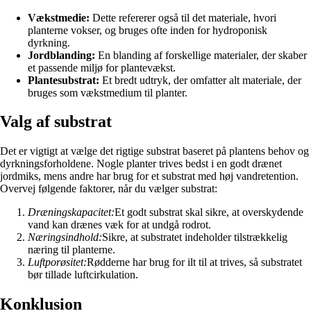
Vækstmedie:
Dette refererer også til det materiale, hvori
planterne vokser, og bruges ofte inden for hydroponisk
dyrkning.
Jordblanding:
En blanding af forskellige materialer, der skaber
et passende miljø for plantevækst.
Plantesubstrat:
Et bredt udtryk, der omfatter alt materiale, der
bruges som vækstmedium til planter.
Valg af substrat
Det er vigtigt at vælge det rigtige substrat baseret på plantens behov og
dyrkningsforholdene. Nogle planter trives bedst i en godt drænet
jordmiks, mens andre har brug for et substrat med høj vandretention.
Overvej følgende faktorer, når du vælger substrat:
Dræningskapacitet:
Et godt substrat skal sikre, at overskydende
vand kan drænes væk for at undgå rodrot.
Næringsindhold:
Sikre, at substratet indeholder tilstrækkelig
næring til planterne.
Luftporøsitet:
Rødderne har brug for ilt til at trives, så substratet
bør tillade luftcirkulation.
Konklusion