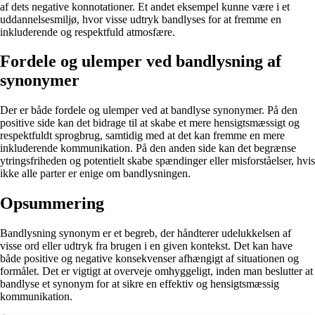
af dets negative konnotationer. Et andet eksempel kunne være i et
uddannelsesmiljø, hvor visse udtryk bandlyses for at fremme en
inkluderende og respektfuld atmosfære.
Fordele og ulemper ved bandlysning af
synonymer
Der er både fordele og ulemper ved at bandlyse synonymer. På den
positive side kan det bidrage til at skabe et mere hensigtsmæssigt og
respektfuldt sprogbrug, samtidig med at det kan fremme en mere
inkluderende kommunikation. På den anden side kan det begrænse
ytringsfriheden og potentielt skabe spændinger eller misforståelser, hvis
ikke alle parter er enige om bandlysningen.
Opsummering
Bandlysning synonym er et begreb, der håndterer udelukkelsen af
visse ord eller udtryk fra brugen i en given kontekst. Det kan have
både positive og negative konsekvenser afhængigt af situationen og
formålet. Det er vigtigt at overveje omhyggeligt, inden man beslutter at
bandlyse et synonym for at sikre en effektiv og hensigtsmæssig
kommunikation.