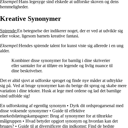
Eksempel:
Hans legesyge sind elskede at udforske skoven og dens
hemmeligheder.
Kreative Synonymer
Spirende:
En betegnelse der indikerer noget, der er ved at udvikle sig
eller vokse, ligesom barnets kreative fantasi.
Eksempel:
Hendes spirende talent for kunst viste sig allerede i en ung
alder.
Kombiner disse synonymer for barnlig i dine skriverier
eller samtaler for at tilføre en legende og livlig nuance til
dine beskrivelser.
Det er altid sjovt at udforske sproget og finde nye måder at udtrykke
sig på. Ved at bruge synonymer kan du berige dit sprog og skabe mere
variation i dine tekster. Husk at lege med ordene og lad det barnlige
sind udfolde sig!
En udforskning af egentlig synonym
•
Dyrk dit ordsprogarsenal med
disse voksende synonymer
•
Guide til effektive
markedsføringskampagner: Brug af synonymer for at tiltrække
målgruppen
•
Hvad betyder opgjort synonym og hvordan kan det
bruges?
•
Guide til at diversificere din indkomst: Find de bedste